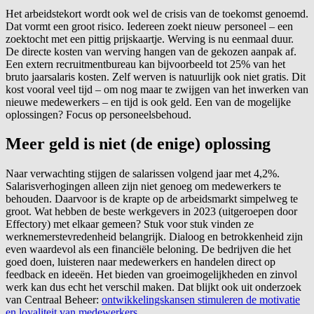
Het arbeidstekort wordt ook wel de crisis van de toekomst genoemd.
Dat vormt een groot risico. Iedereen zoekt nieuw personeel – een
zoektocht met een pittig prijskaartje. Werving is nu eenmaal duur.
De directe kosten van werving hangen van de gekozen aanpak af.
Een extern recruitmentbureau kan bijvoorbeeld tot 25% van het
bruto jaarsalaris kosten. Zelf werven is natuurlijk ook niet gratis. Dit
kost vooral veel tijd – om nog maar te zwijgen van het inwerken van
nieuwe medewerkers – en tijd is ook geld. Een van de mogelijke
oplossingen? Focus op personeelsbehoud.
Meer geld is niet (de enige) oplossing
Naar verwachting stijgen de salarissen volgend jaar met 4,2%.
Salarisverhogingen alleen zijn niet genoeg om medewerkers te
behouden. Daarvoor is de krapte op de arbeidsmarkt simpelweg te
groot. Wat hebben de beste werkgevers in 2023 (uitgeroepen door
Effectory) met elkaar gemeen? Stuk voor stuk vinden ze
werknemerstevredenheid belangrijk. Dialoog en betrokkenheid zijn
even waardevol als een financiële beloning. De bedrijven die het
goed doen, luisteren naar medewerkers en handelen direct op
feedback en ideeën. Het bieden van groeimogelijkheden en zinvol
werk kan dus echt het verschil maken. Dat blijkt ook uit onderzoek
van Centraal Beheer:
ontwikkelingskansen stimuleren de motivatie
en loyaliteit van medewerkers
.