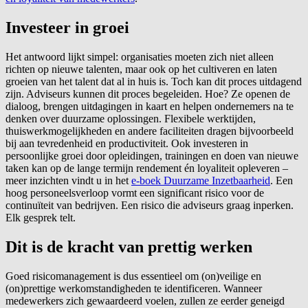
Investeer in groei
Het antwoord lijkt simpel: organisaties moeten zich niet alleen
richten op nieuwe talenten, maar ook op het cultiveren en laten
groeien van het talent dat al in huis is. Toch kan dit proces uitdagend
zijn. Adviseurs kunnen dit proces begeleiden. Hoe? Ze openen de
dialoog, brengen uitdagingen in kaart en helpen ondernemers na te
denken over duurzame oplossingen. Flexibele werktijden,
thuiswerkmogelijkheden en andere faciliteiten dragen bijvoorbeeld
bij aan tevredenheid en productiviteit. Ook investeren in
persoonlijke groei door opleidingen, trainingen en doen van nieuwe
taken kan op de lange termijn rendement én loyaliteit opleveren –
meer inzichten vindt u in het
e-boek Duurzame Inzetbaarheid
. Een
hoog personeelsverloop vormt een significant risico voor de
continuïteit van bedrijven. Een risico die adviseurs graag inperken.
Elk gesprek telt.
Dit is de kracht van prettig werken
Goed risicomanagement is dus essentieel om (on)veilige en
(on)prettige werkomstandigheden te identificeren. Wanneer
medewerkers zich gewaardeerd voelen, zullen ze eerder geneigd