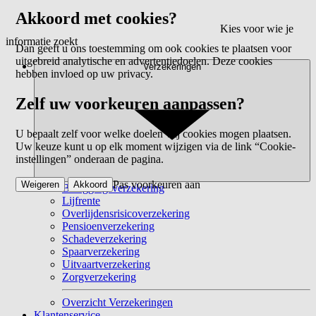
Akkoord met cookies?
Kies voor wie je
informatie zoekt
Dan geeft u ons toestemming om ook cookies te plaatsen voor
uitgebreid analytische en advertentiedoelen. Deze cookies
Verzekeringen
hebben invloed op uw privacy.
Zelf uw voorkeuren aanpassen?
U bepaalt zelf voor welke doelen wij cookies mogen plaatsen.
Uw keuze kunt u op elk moment wijzigen via de link “Cookie-
instellingen” onderaan de pagina.
Pas voorkeuren aan
Weigeren
Akkoord
Beleggingsverzekering
Lijfrente
Overlijdensrisicoverzekering
Pensioenverzekering
Schadeverzekering
Spaarverzekering
Uitvaartverzekering
Zorgverzekering
Overzicht Verzekeringen
Klantenservice