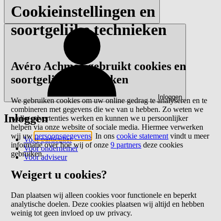
Cookieinstellingen en
soortgelijke technieken
Avéro Achmea gebruikt cookies en
soortgelijke technieken
Inloggen
We gebruiken cookies om uw online gedrag te analyseren en te
combineren met gegevens die we van u hebben. Zo weten we
Inloggen
welke advertenties werken en kunnen we u persoonlijker
helpen via onze website of sociale media. Hiermee verwerken
wij uw
persoonsgegevens
. In ons
cookie statement
vindt u meer
Voor particulier
informatie over hoe wij of onze
9 partners
deze cookies
Voor ondernemer
gebruiken.
Voor adviseur
Weigert u cookies?
Dan plaatsen wij alleen cookies voor functionele en beperkt
analytische doelen. Deze cookies plaatsen wij altijd en hebben
weinig tot geen invloed op uw privacy.