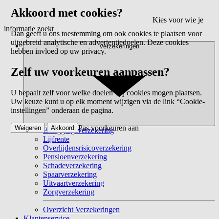
Akkoord met cookies?
Kies voor wie je
informatie zoekt
Dan geeft u ons toestemming om ook cookies te plaatsen voor
uitgebreid analytische en advertentiedoelen. Deze cookies
Verzekeringen
hebben invloed op uw privacy.
Zelf uw voorkeuren aanpassen?
U bepaalt zelf voor welke doelen wij cookies mogen plaatsen.
Uw keuze kunt u op elk moment wijzigen via de link “Cookie-
instellingen” onderaan de pagina.
Pas voorkeuren aan
Weigeren
Akkoord
Beleggingsverzekering
Lijfrente
Overlijdensrisicoverzekering
Pensioenverzekering
Schadeverzekering
Spaarverzekering
Uitvaartverzekering
Zorgverzekering
Overzicht Verzekeringen
Klantenservice