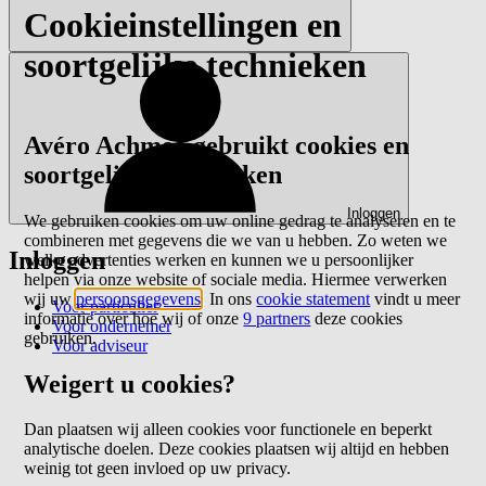
Cookieinstellingen en
soortgelijke technieken
Avéro Achmea gebruikt cookies en
soortgelijke technieken
Inloggen
We gebruiken cookies om uw online gedrag te analyseren en te
combineren met gegevens die we van u hebben. Zo weten we
Inloggen
welke advertenties werken en kunnen we u persoonlijker
helpen via onze website of sociale media. Hiermee verwerken
wij uw
persoonsgegevens
. In ons
cookie statement
vindt u meer
Voor particulier
informatie over hoe wij of onze
9 partners
deze cookies
Voor ondernemer
gebruiken.
Voor adviseur
Weigert u cookies?
Dan plaatsen wij alleen cookies voor functionele en beperkt
analytische doelen. Deze cookies plaatsen wij altijd en hebben
weinig tot geen invloed op uw privacy.