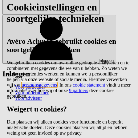
Cookieinstellingen en
soortgelijke technieken
Avéro Achmea gebruikt cookies en
soortgelijke technieken
Inloggen
We gebruiken cookies om uw online gedrag te analyseren en te
combineren met gegevens die we van u hebben. Zo weten we
Inloggen
welke advertenties werken en kunnen we u persoonlijker
helpen via onze website of sociale media. Hiermee verwerken
wij uw
persoonsgegevens
. In ons
cookie statement
vindt u meer
Voor particulier
informatie over hoe wij of onze
9 partners
deze cookies
Voor ondernemer
gebruiken.
Voor adviseur
Weigert u cookies?
Dan plaatsen wij alleen cookies voor functionele en beperkt
analytische doelen. Deze cookies plaatsen wij altijd en hebben
weinig tot geen invloed op uw privacy.