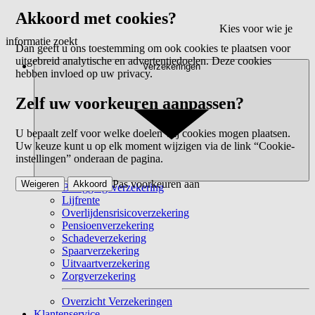
Akkoord met cookies?
Kies voor wie je
informatie zoekt
Dan geeft u ons toestemming om ook cookies te plaatsen voor
uitgebreid analytische en advertentiedoelen. Deze cookies
Verzekeringen
hebben invloed op uw privacy.
Zelf uw voorkeuren aanpassen?
U bepaalt zelf voor welke doelen wij cookies mogen plaatsen.
Uw keuze kunt u op elk moment wijzigen via de link “Cookie-
instellingen” onderaan de pagina.
Pas voorkeuren aan
Weigeren
Akkoord
Beleggingsverzekering
Lijfrente
Overlijdensrisicoverzekering
Pensioenverzekering
Schadeverzekering
Spaarverzekering
Uitvaartverzekering
Zorgverzekering
Overzicht Verzekeringen
Klantenservice