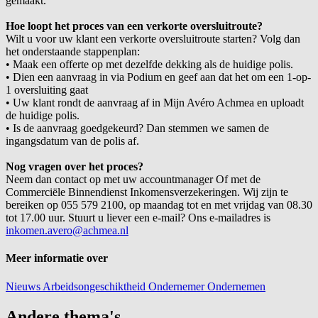
gemaakt.
Hoe loopt het proces van een verkorte oversluitroute?
Wilt u voor uw klant een verkorte oversluitroute starten? Volg dan
het onderstaande stappenplan:
•
Maak een offerte op met dezelfde dekking als de huidige polis.
•
Dien een aanvraag in via Podium en geef aan dat het om een 1-op-
1 oversluiting gaat
•
Uw klant rondt de aanvraag af in Mijn Avéro Achmea en uploadt
de huidige polis.
•
Is de aanvraag goedgekeurd? Dan stemmen we samen de
ingangsdatum van de polis af.
Nog vragen over het proces?
Neem dan contact op met uw accountmanager Of met de
Commerciële Binnendienst Inkomensverzekeringen. Wij zijn te
bereiken op 055 579 2100, op maandag tot en met vrijdag van 08.30
tot 17.00 uur. Stuurt u liever een e-mail? Ons e-mailadres is
inkomen.avero@achmea.nl
Meer informatie over
Nieuws
Arbeidsongeschiktheid
Ondernemer
Ondernemen
Andere thema's