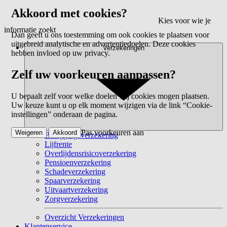
Akkoord met cookies?
Kies voor wie je
informatie zoekt
Dan geeft u ons toestemming om ook cookies te plaatsen voor
uitgebreid analytische en advertentiedoelen. Deze cookies
Verzekeringen
hebben invloed op uw privacy.
Zelf uw voorkeuren aanpassen?
U bepaalt zelf voor welke doelen wij cookies mogen plaatsen.
Uw keuze kunt u op elk moment wijzigen via de link “Cookie-
instellingen” onderaan de pagina.
Pas voorkeuren aan
Weigeren
Akkoord
Beleggingsverzekering
Lijfrente
Overlijdensrisicoverzekering
Pensioenverzekering
Schadeverzekering
Spaarverzekering
Uitvaartverzekering
Zorgverzekering
Overzicht Verzekeringen
Klantenservice