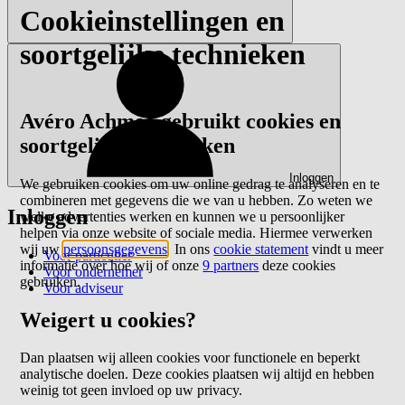
Cookieinstellingen en
soortgelijke technieken
Avéro Achmea gebruikt cookies en
soortgelijke technieken
Inloggen
We gebruiken cookies om uw online gedrag te analyseren en te
combineren met gegevens die we van u hebben. Zo weten we
Inloggen
welke advertenties werken en kunnen we u persoonlijker
helpen via onze website of sociale media. Hiermee verwerken
wij uw
persoonsgegevens
. In ons
cookie statement
vindt u meer
Voor particulier
informatie over hoe wij of onze
9 partners
deze cookies
Voor ondernemer
gebruiken.
Voor adviseur
Weigert u cookies?
Dan plaatsen wij alleen cookies voor functionele en beperkt
analytische doelen. Deze cookies plaatsen wij altijd en hebben
weinig tot geen invloed op uw privacy.