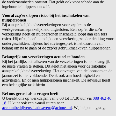
de werkzaamheden ontstaat. Dat geldt ook voor schade aan de
ingehuurde hulppersoon zelf.
Vooral zzp’ers lopen risico bij het inschakelen van
hulppersonen
Bij aansprakelijkheidsverzekeringen voor zzp’ers is de
werkgeversaansprakelijkheid uitgesloten. Een zzp’er die zo’n
verzekering heeft en hulppersonen inschakelt, loopt dan een fors
risico. Hij of zij heeft namelijk een verzekering zonder dekking voor
ondergeschikten. Tijdens het adviesgesprek is het daarom van
belang om na te gaan of de zzp’er gebruikmaakt van hulppersonen.
Belangrijk om verzekeringen actueel te houden
Bij het jaarlijks actualiseren van de verzekeringen is het belangrijk
de juiste vragen te stellen. Dit geldt niet alleen voor de zakelijke
aansprakelijkheidsverzekering. Het opvragen van de loonsom en de
jaaromzet is niet voldoende. Denk ook aan hoedanigheid en
activiteiten. En of men hulppersonen inschakelt. De adviseur heeft
een belangrijke taak hierin.
Bel ons gerust als u vragen heeft
U bereikt ons op werkdagen van 8.00 tot 17.30 uur via
088 462 46
18
. U kunt ook een e-mail sturen naar
accountbedrijvenschade.avero@achmea.nl
. Wij helpen u graag.