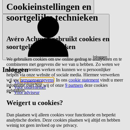
Cookieinstellingen en
soortgelijke technieken
Avéro Achmea gebruikt cookies en
soortgelijke technieken
Inloggen
We gebruiken cookies om uw online gedrag te analyseren en te
combineren met gegevens die we van u hebben. Zo weten we
Inloggen
welke advertenties werken en kunnen we u persoonlijker
helpen via onze website of sociale media. Hiermee verwerken
wij uw
persoonsgegevens
. In ons
cookie statement
vindt u meer
Voor particulier
informatie over hoe wij of onze
9 partners
deze cookies
Voor ondernemer
gebruiken.
Voor adviseur
Weigert u cookies?
Dan plaatsen wij alleen cookies voor functionele en beperkt
analytische doelen. Deze cookies plaatsen wij altijd en hebben
weinig tot geen invloed op uw privacy.