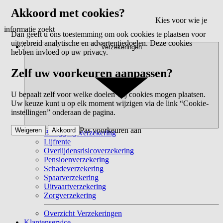
Akkoord met cookies?
Kies voor wie je
informatie zoekt
Dan geeft u ons toestemming om ook cookies te plaatsen voor
uitgebreid analytische en advertentiedoelen. Deze cookies
Verzekeringen
hebben invloed op uw privacy.
Zelf uw voorkeuren aanpassen?
U bepaalt zelf voor welke doelen wij cookies mogen plaatsen.
Uw keuze kunt u op elk moment wijzigen via de link “Cookie-
instellingen” onderaan de pagina.
Pas voorkeuren aan
Weigeren
Akkoord
Beleggingsverzekering
Lijfrente
Overlijdensrisicoverzekering
Pensioenverzekering
Schadeverzekering
Spaarverzekering
Uitvaartverzekering
Zorgverzekering
Overzicht Verzekeringen
Klantenservice