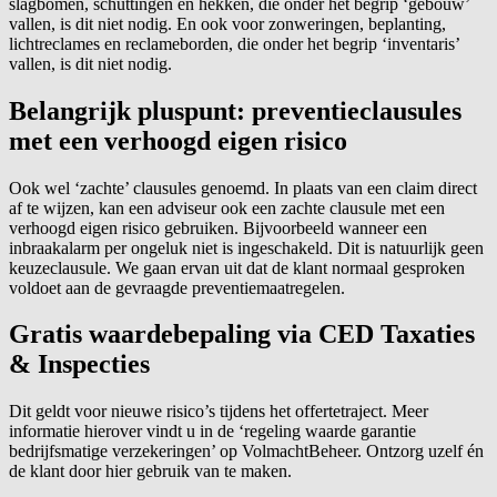
slagbomen, schuttingen en hekken, die onder het begrip ‘gebouw’
vallen, is dit niet nodig. En ook voor zonweringen, beplanting,
lichtreclames en reclameborden, die onder het begrip ‘inventaris’
vallen, is dit niet nodig.
Belangrijk pluspunt: preventieclausules
met een verhoogd eigen risico
Ook wel ‘zachte’ clausules genoemd. In plaats van een claim direct
af te wijzen, kan een adviseur ook een zachte clausule met een
verhoogd eigen risico gebruiken. Bijvoorbeeld wanneer een
inbraakalarm per ongeluk niet is ingeschakeld. Dit is natuurlijk geen
keuzeclausule. We gaan ervan uit dat de klant normaal gesproken
voldoet aan de gevraagde preventiemaatregelen.
Gratis waardebepaling via CED Taxaties
& Inspecties
Dit geldt voor nieuwe risico’s tijdens het offertetraject. Meer
informatie hierover vindt u in de ‘regeling waarde garantie
bedrijfsmatige verzekeringen’ op
VolmachtBeheer
. Ontzorg uzelf én
de klant door hier gebruik van te maken.