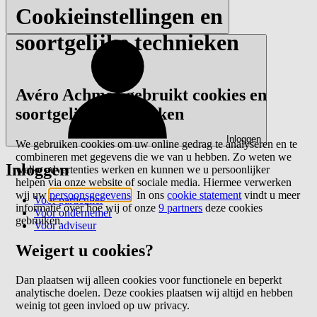
Cookieinstellingen en
soortgelijke technieken
Avéro Achmea gebruikt cookies en
soortgelijke technieken
Inloggen
We gebruiken cookies om uw online gedrag te analyseren en te
combineren met gegevens die we van u hebben. Zo weten we
Inloggen
welke advertenties werken en kunnen we u persoonlijker
helpen via onze website of sociale media. Hiermee verwerken
wij uw
persoonsgegevens
. In ons
cookie statement
vindt u meer
Voor particulier
informatie over hoe wij of onze
9 partners
deze cookies
Voor ondernemer
gebruiken.
Voor adviseur
Weigert u cookies?
Dan plaatsen wij alleen cookies voor functionele en beperkt
analytische doelen. Deze cookies plaatsen wij altijd en hebben
weinig tot geen invloed op uw privacy.