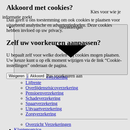
Akkoord met cookies?
Kies voor wie je
informatie zoekt
Dan geeft u ons toestemming om ook cookies te plaatsen voor
uitgebreid analytische en advertentiedoelen. Deze cookies
Verzekeringen
hebben invloed op uw privacy.
Zelf uw voorkeuren aanpassen?
U bepaalt zelf voor welke doelen wij cookies mogen plaatsen.
Uw keuze kunt u op elk moment wijzigen via de link “Cookie-
instellingen” onderaan de pagina.
Pas voorkeuren aan
Weigeren
Akkoord
Beleggingsverzekering
Lijfrente
Overlijdensrisicoverzekering
Pensioenverzekering
Schadeverzekering
Spaarverzekering
Uitvaartverzekering
Zorgverzekering
Overzicht Verzekeringen
Klantenservice