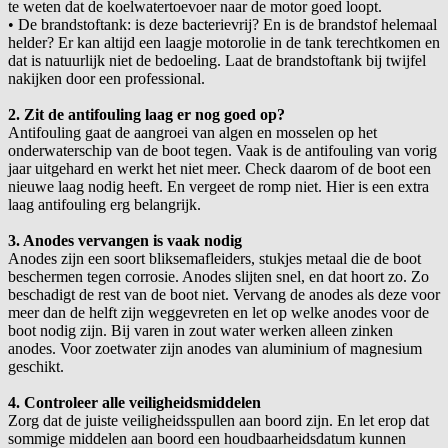
te weten dat de koelwatertoevoer naar de motor goed loopt.
•
De brandstoftank: is deze bacterievrij? En is de brandstof helemaal
helder? Er kan altijd een laagje motorolie in de tank terechtkomen en
dat is natuurlijk niet de bedoeling. Laat de brandstoftank bij twijfel
nakijken door een professional.
2. Zit de antifouling laag er nog goed op?
Antifouling gaat de aangroei van algen en mosselen op het
onderwaterschip van de boot tegen. Vaak is de antifouling van vorig
jaar uitgehard en werkt het niet meer. Check daarom of de boot een
nieuwe laag nodig heeft. En vergeet de romp niet. Hier is een extra
laag antifouling erg belangrijk.
3. Anodes vervangen is vaak nodig
Anodes zijn een soort bliksemafleiders, stukjes metaal die de boot
beschermen tegen corrosie. Anodes slijten snel, en dat hoort zo. Zo
beschadigt de rest van de boot niet. Vervang de anodes als deze voor
meer dan de helft zijn weggevreten en let op welke anodes voor de
boot nodig zijn. Bij varen in zout water werken alleen zinken
anodes. Voor zoetwater zijn anodes van aluminium of magnesium
geschikt.
4. Controleer alle veiligheidsmiddelen
Zorg dat de juiste veiligheidsspullen aan boord zijn. En let erop dat
sommige middelen aan boord een houdbaarheidsdatum kunnen