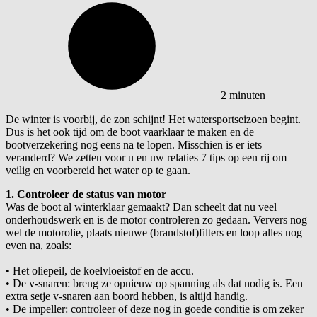
2 minuten
De winter is voorbij, de zon schijnt! Het watersportseizoen begint.
Dus is het ook tijd om de boot vaarklaar te maken en de
bootverzekering nog eens na te lopen. Misschien is er iets
veranderd? We zetten voor u en uw relaties 7 tips op een rij om
veilig en voorbereid het water op te gaan.
1. Controleer de status van motor
Was de boot al winterklaar gemaakt? Dan scheelt dat nu veel
onderhoudswerk en is de motor controleren zo gedaan. Ververs nog
wel de motorolie, plaats nieuwe (brandstof)filters en loop alles nog
even na, zoals:
•
Het oliepeil, de koelvloeistof en de accu.
•
De v-snaren: breng ze opnieuw op spanning als dat nodig is. Een
extra setje v-snaren aan boord hebben, is altijd handig.
•
De impeller: controleer of deze nog in goede conditie is om zeker