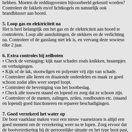
hebben. Moeten de reddingsvesten bijvoorbeeld gekeurd worden?
Controleer de fakkels en/of lichtkogels en natuurlijk ook
brandblusser aan boord.
5. Loop gas en elektriciteit na
Het is heel belangrijk om het gas en de elektriciteit aan boord te
controleren. Loop alle aansluitingen, de stekkers en de verlichting
na. Controleer of de gasslang niet lek is, en vervang deze sowieso
elke 2 jaar.
6. Extra controles bij zeilboten
•
Check de verstaging: kijk naar schades zoals knikken, braampjes
en verbuigingen.
•
Kijk of de lak, stootwilgen en polyester vrij zijn van schade.
•
Controleer alle lieren en draaiende onderdelen en maak ze goed
schoon zodat alles weer soepel loopt.
•
Controleer de bevestiging van het bootbeslag.
•
Check alle touwen staand en lopend en zorg dat ze schoon zijn.
•
Controleer of de masten, zalingen, zeilen, rondhouten etc. (staand
en lopend) goed functioneren en repareer beschadigingen.
7. Goed verzekerd het water op
De boot vaarklaar maken voor een nieuw vaarseizoen is altijd een
goed moment om de verzekering weer na te lopen. Zorg ervoor dat
de bootverzekering bij de persoonlijke situatie en het type boot past.