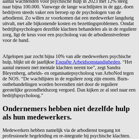
aantal wachtenden voor psychische hulp in 2023 met 12% steeg
naar bijna 100.000. Vanwege de lange wachtlijsten in de ggz, doen
bedrijven steeds vaker een beroep op de psychologen van de
arbodienst. Zo willen ze voorkomen dat een medewerker langdurig
uitvalt, met alle bijkomende kosten en bezettingsproblemen. Omdat
bedrijfspsychologen dezelfde klachten behandelen als in de reguliere
zorg, ligt de keus voor een psycholoog van de arbodienstverlener
voor de hand.
Afgelopen jaar zocht bijna 10% van alle medewerkers psychische
hulp, blijkt uit de jaarlijkse
Enquête Arbeidsomstandigheden
. “Het
aantal mensen met mentale klachten neemt toe”, zegt Sandra
Bleyenberg, arbeids- en organisatiepsycholoog van ArboNed tegen
de NOS. “De wachtlijsten in de reguliere zorg zijn enorm. Burn-
outbehandelingen worden bovendien niet door de reguliere
geestelijke gezondheidszorg vergoed. Dan kijken ze al snel naar een
bedrijfspsycholoog.”
Ondernemers hebben niet dezelfde hulp
als hun medewerkers.
Medewerkers hebben namelijk via de arbodienst toegang tot
professionele begeleiding en re-integratie bij psychische klachten.