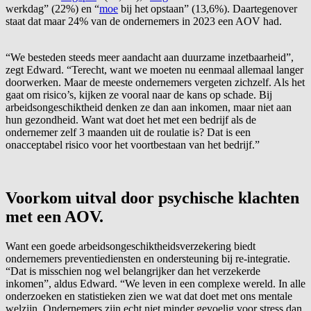
werkdag” (22%) en “
moe
bij het opstaan” (13,6%). Daartegenover
staat dat maar 24% van de ondernemers in 2023 een AOV had.
“We besteden steeds meer aandacht aan duurzame inzetbaarheid”,
zegt Edward. “Terecht, want we moeten nu eenmaal allemaal langer
doorwerken. Maar de meeste ondernemers vergeten zichzelf. Als het
gaat om risico’s, kijken ze vooral naar de kans op schade. Bij
arbeidsongeschiktheid denken ze dan aan inkomen, maar niet aan
hun gezondheid. Want wat doet het met een bedrijf als de
ondernemer zelf 3 maanden uit de roulatie is? Dat is een
onacceptabel risico voor het voortbestaan van het bedrijf.”
Voorkom uitval door psychische klachten
met een AOV.
Want een goede arbeidsongeschiktheidsverzekering biedt
ondernemers preventiediensten en ondersteuning bij re-integratie.
“Dat is misschien nog wel belangrijker dan het verzekerde
inkomen”, aldus Edward. “We leven in een complexe wereld. In alle
onderzoeken en statistieken zien we wat dat doet met ons mentale
welzijn. Ondernemers zijn echt niet minder gevoelig voor stress dan