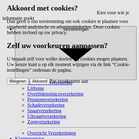
Akkoord met cookies?
Kies voor wie je
informatie zoekt
Dan geeft u ons toestemming om ook cookies te plaatsen voor
uitgebreid analytische en advertentiedoelen. Deze cookies
Verzekeringen
hebben invloed op uw privacy.
Zelf uw voorkeuren aanpassen?
U bepaalt zelf voor welke doelen wij cookies mogen plaatsen.
Uw keuze kunt u op elk moment wijzigen via de link “Cookie-
instellingen” onderaan de pagina.
Pas voorkeuren aan
Weigeren
Akkoord
Beleggingsverzekering
Lijfrente
Overlijdensrisicoverzekering
Pensioenverzekering
Schadeverzekering
Spaarverzekering
Uitvaartverzekering
Zorgverzekering
Overzicht Verzekeringen
Klantenservice