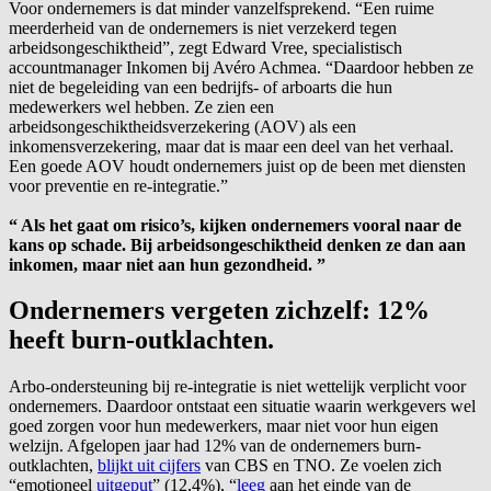
Voor ondernemers is dat minder vanzelfsprekend. “Een ruime
meerderheid van de ondernemers is niet verzekerd tegen
arbeidsongeschiktheid”, zegt Edward Vree, specialistisch
accountmanager Inkomen bij Avéro Achmea. “Daardoor hebben ze
niet de begeleiding van een bedrijfs- of arboarts die hun
medewerkers wel hebben. Ze zien een
arbeidsongeschiktheidsverzekering (AOV) als een
inkomensverzekering, maar dat is maar een deel van het verhaal.
Een goede AOV houdt ondernemers juist op de been met diensten
voor preventie en re-integratie.”
“
Als het gaat om risico’s, kijken ondernemers vooral naar de
kans op schade. Bij arbeidsongeschiktheid denken ze dan aan
inkomen, maar niet aan hun gezondheid.
”
Ondernemers vergeten zichzelf: 12%
heeft burn-outklachten.
Arbo-ondersteuning bij re-integratie is niet wettelijk verplicht voor
ondernemers. Daardoor ontstaat een situatie waarin werkgevers wel
goed zorgen voor hun medewerkers, maar niet voor hun eigen
welzijn. Afgelopen jaar had 12% van de ondernemers burn-
outklachten,
blijkt uit cijfers
van CBS en TNO. Ze voelen zich
“emotioneel
uitgeput
” (12,4%), “
leeg
aan het einde van de