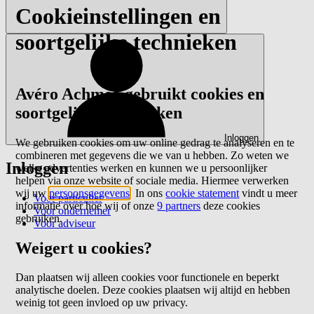
Cookieinstellingen en
soortgelijke technieken
Avéro Achmea gebruikt cookies en
soortgelijke technieken
Inloggen
We gebruiken cookies om uw online gedrag te analyseren en te
combineren met gegevens die we van u hebben. Zo weten we
Inloggen
welke advertenties werken en kunnen we u persoonlijker
helpen via onze website of sociale media. Hiermee verwerken
wij uw
persoonsgegevens
. In ons
cookie statement
vindt u meer
Voor particulier
informatie over hoe wij of onze
9 partners
deze cookies
Voor ondernemer
gebruiken.
Voor adviseur
Weigert u cookies?
Dan plaatsen wij alleen cookies voor functionele en beperkt
analytische doelen. Deze cookies plaatsen wij altijd en hebben
weinig tot geen invloed op uw privacy.