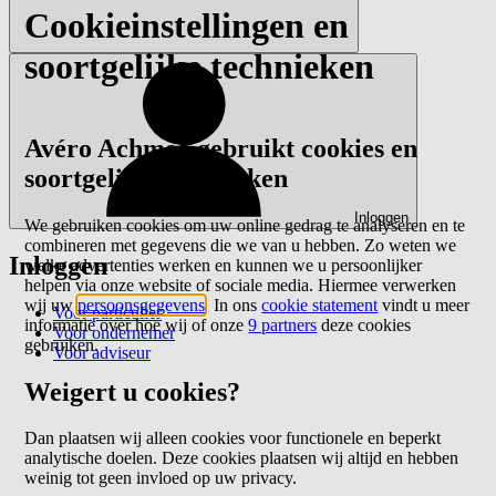
Cookieinstellingen en
soortgelijke technieken
Avéro Achmea gebruikt cookies en
soortgelijke technieken
Inloggen
We gebruiken cookies om uw online gedrag te analyseren en te
combineren met gegevens die we van u hebben. Zo weten we
Inloggen
welke advertenties werken en kunnen we u persoonlijker
helpen via onze website of sociale media. Hiermee verwerken
wij uw
persoonsgegevens
. In ons
cookie statement
vindt u meer
Voor particulier
informatie over hoe wij of onze
9 partners
deze cookies
Voor ondernemer
gebruiken.
Voor adviseur
Weigert u cookies?
Dan plaatsen wij alleen cookies voor functionele en beperkt
analytische doelen. Deze cookies plaatsen wij altijd en hebben
weinig tot geen invloed op uw privacy.