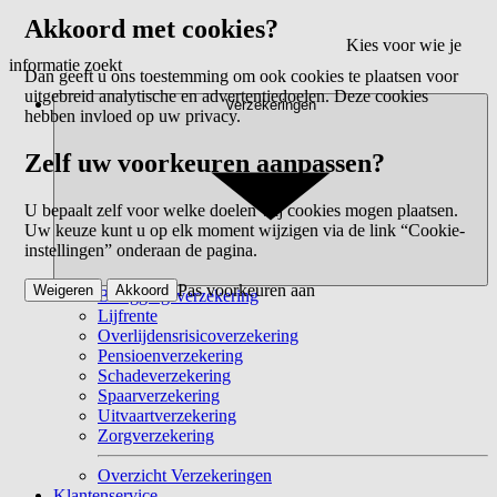
Akkoord met cookies?
Kies voor wie je
informatie zoekt
Dan geeft u ons toestemming om ook cookies te plaatsen voor
uitgebreid analytische en advertentiedoelen. Deze cookies
Verzekeringen
hebben invloed op uw privacy.
Zelf uw voorkeuren aanpassen?
U bepaalt zelf voor welke doelen wij cookies mogen plaatsen.
Uw keuze kunt u op elk moment wijzigen via de link “Cookie-
instellingen” onderaan de pagina.
Pas voorkeuren aan
Weigeren
Akkoord
Beleggingsverzekering
Lijfrente
Overlijdensrisicoverzekering
Pensioenverzekering
Schadeverzekering
Spaarverzekering
Uitvaartverzekering
Zorgverzekering
Overzicht Verzekeringen
Klantenservice