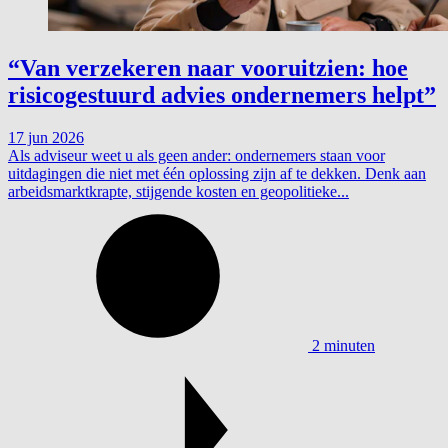
“Van verzekeren naar vooruitzien: hoe
risicogestuurd advies ondernemers helpt”
17 jun 2026
Als adviseur weet u als geen ander: ondernemers staan voor
uitdagingen die niet met één oplossing zijn af te dekken. Denk aan
arbeidsmarktkrapte, stijgende kosten en geopolitieke...
2 minuten