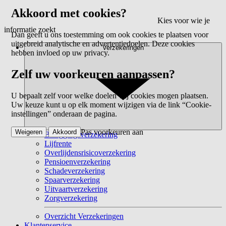
Akkoord met cookies?
Kies voor wie je
informatie zoekt
Dan geeft u ons toestemming om ook cookies te plaatsen voor
uitgebreid analytische en advertentiedoelen. Deze cookies
Verzekeringen
hebben invloed op uw privacy.
Zelf uw voorkeuren aanpassen?
U bepaalt zelf voor welke doelen wij cookies mogen plaatsen.
Uw keuze kunt u op elk moment wijzigen via de link “Cookie-
instellingen” onderaan de pagina.
Pas voorkeuren aan
Weigeren
Akkoord
Beleggingsverzekering
Lijfrente
Overlijdensrisicoverzekering
Pensioenverzekering
Schadeverzekering
Spaarverzekering
Uitvaartverzekering
Zorgverzekering
Overzicht Verzekeringen
Klantenservice