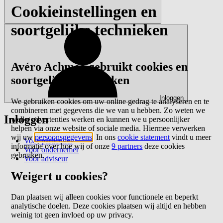
Cookieinstellingen en
soortgelijke technieken
Avéro Achmea gebruikt cookies en
soortgelijke technieken
Inloggen
We gebruiken cookies om uw online gedrag te analyseren en te
combineren met gegevens die we van u hebben. Zo weten we
Inloggen
welke advertenties werken en kunnen we u persoonlijker
helpen via onze website of sociale media. Hiermee verwerken
wij uw
persoonsgegevens
. In ons
cookie statement
vindt u meer
Voor particulier
informatie over hoe wij of onze
9 partners
deze cookies
Voor ondernemer
gebruiken.
Voor adviseur
Weigert u cookies?
Dan plaatsen wij alleen cookies voor functionele en beperkt
analytische doelen. Deze cookies plaatsen wij altijd en hebben
weinig tot geen invloed op uw privacy.