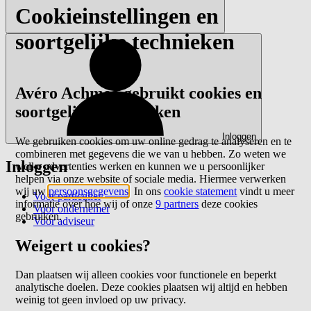
Cookieinstellingen en
soortgelijke technieken
Avéro Achmea gebruikt cookies en
soortgelijke technieken
Inloggen
We gebruiken cookies om uw online gedrag te analyseren en te
combineren met gegevens die we van u hebben. Zo weten we
Inloggen
welke advertenties werken en kunnen we u persoonlijker
helpen via onze website of sociale media. Hiermee verwerken
wij uw
persoonsgegevens
. In ons
cookie statement
vindt u meer
Voor particulier
informatie over hoe wij of onze
9 partners
deze cookies
Voor ondernemer
gebruiken.
Voor adviseur
Weigert u cookies?
Dan plaatsen wij alleen cookies voor functionele en beperkt
analytische doelen. Deze cookies plaatsen wij altijd en hebben
weinig tot geen invloed op uw privacy.