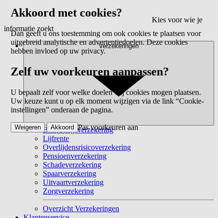
Akkoord met cookies?
Kies voor wie je
informatie zoekt
Dan geeft u ons toestemming om ook cookies te plaatsen voor
uitgebreid analytische en advertentiedoelen. Deze cookies
Verzekeringen
hebben invloed op uw privacy.
Zelf uw voorkeuren aanpassen?
U bepaalt zelf voor welke doelen wij cookies mogen plaatsen.
Uw keuze kunt u op elk moment wijzigen via de link “Cookie-
instellingen” onderaan de pagina.
Pas voorkeuren aan
Weigeren
Akkoord
Beleggingsverzekering
Lijfrente
Overlijdensrisicoverzekering
Pensioenverzekering
Schadeverzekering
Spaarverzekering
Uitvaartverzekering
Zorgverzekering
Overzicht Verzekeringen
Klantenservice