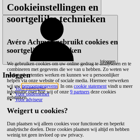
Cookieinstellingen en
soortgelijke technieken
Avéro Achmea gebruikt cookies en
soortgelijke technieken
Inloggen
We gebruiken cookies om uw online gedrag te analyseren en te
combineren met gegevens die we van u hebben. Zo weten we
Inloggen
welke advertenties werken en kunnen we u persoonlijker
helpen via onze website of sociale media. Hiermee verwerken
wij uw
persoonsgegevens
. In ons
cookie statement
vindt u meer
Voor particulier
informatie over hoe wij of onze
9 partners
deze cookies
Voor ondernemer
gebruiken.
Voor adviseur
Weigert u cookies?
Dan plaatsen wij alleen cookies voor functionele en beperkt
analytische doelen. Deze cookies plaatsen wij altijd en hebben
weinig tot geen invloed op uw privacy.