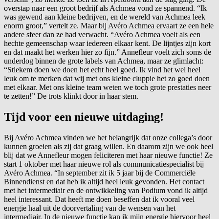
overstap naar een groot bedrijf als Achmea vond ze spannend. “Ik
was gewend aan kleine bedrijven, en de wereld van Achmea leek
enorm groot,” vertelt ze. Maar bij Avéro Achmea ervaart ze een hele
andere sfeer dan ze had verwacht. “Avéro Achmea voelt als een
hechte gemeenschap waar iedereen elkaar kent. De lijntjes zijn kort
en dat maakt het werken hier zo fijn.” Annefleur voelt zich soms de
underdog binnen de grote labels van Achmea, maar ze glimlacht:
“Stiekem doen we doen het echt heel goed. Ik vind het wel heel
leuk om te merken dat wij met ons kleine cluppie het zo goed doen
met elkaar. Met ons kleine team weten we toch grote prestaties neer
te zetten!” De trots klinkt door in haar stem.
Tijd voor een nieuwe uitdaging!
Bij Avéro Achmea vinden we het belangrijk dat onze collega’s door
kunnen groeien als zij dat graag willen. En daarom zijn we ook heel
blij dat we Annefleur mogen feliciteren met haar nieuwe functie! Ze
start 1 oktober met haar nieuwe rol als communicatiespecialist bij
Avéro Achmea. “In september zit ik 5 jaar bij de Commerciële
Binnendienst en dat heb ik altijd heel leuk gevonden. Het contact
met het intermediair en de ontwikkeling van Podium vond ik altijd
heel interessant. Dat heeft me doen beseffen dat ik vooral veel
energie haal uit de doorvertaling van de wensen van het
intermediair. In de nieuwe functie kan ik mijn energie hiervoor heel