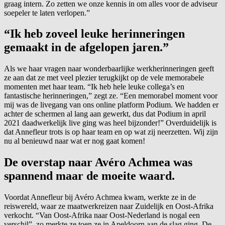
graag intern. Zo zetten we onze kennis in om alles voor de adviseur
soepeler te laten verlopen.”
“Ik heb zoveel leuke herinneringen
gemaakt in de afgelopen jaren.”
Als we haar vragen naar wonderbaarlijke werkherinneringen geeft
ze aan dat ze met veel plezier terugkijkt op de vele memorabele
momenten met haar team. “Ik heb hele leuke collega’s en
fantastische herinneringen,” zegt ze. “Een memorabel moment voor
mij was de livegang van ons online platform Podium. We hadden er
achter de schermen al lang aan gewerkt, dus dat Podium in april
2021 daadwerkelijk live ging was heel bijzonder!” Overduidelijk is
dat Annefleur trots is op haar team en op wat zij neerzetten. Wij zijn
nu al benieuwd naar wat er nog gaat komen!
De overstap naar Avéro Achmea was
spannend maar de moeite waard.
Voordat Annefleur bij Avéro Achmea kwam, werkte ze in de
reiswereld, waar ze maatwerkreizen naar Zuidelijk en Oost-Afrika
verkocht. “Van Oost-Afrika naar Oost-Nederland is nogal een
verschil”, zo merkte ze toen ze in Apeldoorn aan de slag ging. De