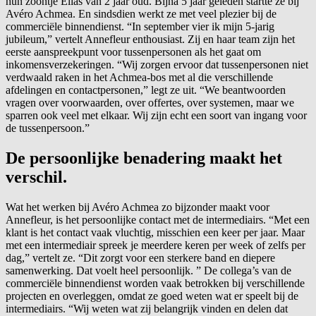
hun zoontje Elias van 2 jaar oud. Bijna 5 jaar geleden startte ze bij
Avéro Achmea. En sindsdien werkt ze met veel plezier bij de
commerciële binnendienst. “In september vier ik mijn 5-jarig
jubileum,” vertelt Annefleur enthousiast. Zij en haar team zijn het
eerste aanspreekpunt voor tussenpersonen als het gaat om
inkomensverzekeringen. “Wij zorgen ervoor dat tussenpersonen niet
verdwaald raken in het Achmea-bos met al die verschillende
afdelingen en contactpersonen,” legt ze uit. “We beantwoorden
vragen over voorwaarden, over offertes, over systemen, maar we
sparren ook veel met elkaar. Wij zijn echt een soort van ingang voor
de tussenpersoon.”
De persoonlijke benadering maakt het
verschil.
Wat het werken bij Avéro Achmea zo bijzonder maakt voor
Annefleur, is het persoonlijke contact met de intermediairs. “Met een
klant is het contact vaak vluchtig, misschien een keer per jaar. Maar
met een intermediair spreek je meerdere keren per week of zelfs per
dag,” vertelt ze. “Dit zorgt voor een sterkere band en diepere
samenwerking. Dat voelt heel persoonlijk. ” De collega’s van de
commerciële binnendienst worden vaak betrokken bij verschillende
projecten en overleggen, omdat ze goed weten wat er speelt bij de
intermediairs. “Wij weten wat zij belangrijk vinden en delen dat