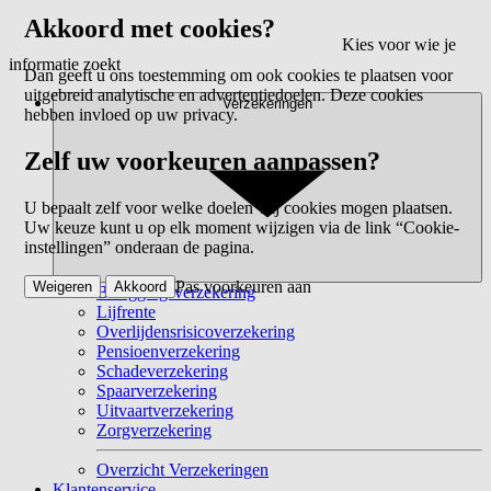
Akkoord met cookies?
Kies voor wie je
informatie zoekt
Dan geeft u ons toestemming om ook cookies te plaatsen voor
uitgebreid analytische en advertentiedoelen. Deze cookies
Verzekeringen
hebben invloed op uw privacy.
Zelf uw voorkeuren aanpassen?
U bepaalt zelf voor welke doelen wij cookies mogen plaatsen.
Uw keuze kunt u op elk moment wijzigen via de link “Cookie-
instellingen” onderaan de pagina.
Pas voorkeuren aan
Weigeren
Akkoord
Beleggingsverzekering
Lijfrente
Overlijdensrisicoverzekering
Pensioenverzekering
Schadeverzekering
Spaarverzekering
Uitvaartverzekering
Zorgverzekering
Overzicht Verzekeringen
Klantenservice