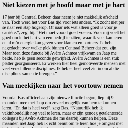
Niet kiezen met je hoofd maar met je hart
17 jaar bij Centraal Beheer, daar neem je niet makkelijk afscheid
van. Toch werd het voor Bas tijd voor iets anders. “Ik zocht niet per
se naar een stap hogerop. Of naar iets wat alleen goed is voor je
carrière.”, zegt hij. “Het moet vooral goed voelen. Voor mij voelt het
goed om in het hart van een bedrijf te zitten, waar ik veel kan leren
en al m’n energie kan geven voor klanten en partners. Ik heb
nagedacht over welke plek binnen Centraal Beheer dat zou zijn.
Maar toen deze functie bij Avéro Achmea vrijkwam en Jaap me
belde, heb ik geen seconde getwijfeld. Avéro Achmea is een stuk
platter georganiseerd. Er werken hier heel gemotiveerde mensen met
veel verschillende disciplines. Ik heb er heel veel zin in om al die
disciplines samen te brengen.”
Van meekijken naar het voortouw nemen
Voordat Bas officieel aan zijn nieuwe functie begon, liep hij 9
maanden mee met Jaap om zoveel mogelijk van hem te kunnen
leren. “En dat is heel veel”, zegt Bas. “Natuurlijk heb ik
vakinhoudelijk nog veel te leren, maar er zijn genoeg getalenteerde
collega’s bij Avéro Achmea die me daarbij kunnen helpen. Deze
maanden met Jaap heb ik echt benut om te leren hoe je omgaat met