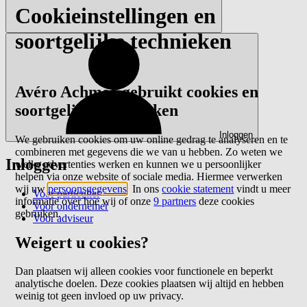
Cookieinstellingen en
soortgelijke technieken
Avéro Achmea gebruikt cookies en
soortgelijke technieken
Inloggen
We gebruiken cookies om uw online gedrag te analyseren en te
combineren met gegevens die we van u hebben. Zo weten we
Inloggen
welke advertenties werken en kunnen we u persoonlijker
helpen via onze website of sociale media. Hiermee verwerken
wij uw
persoonsgegevens
. In ons
cookie statement
vindt u meer
Voor particulier
informatie over hoe wij of onze
9 partners
deze cookies
Voor ondernemer
gebruiken.
Voor adviseur
Weigert u cookies?
Dan plaatsen wij alleen cookies voor functionele en beperkt
analytische doelen. Deze cookies plaatsen wij altijd en hebben
weinig tot geen invloed op uw privacy.