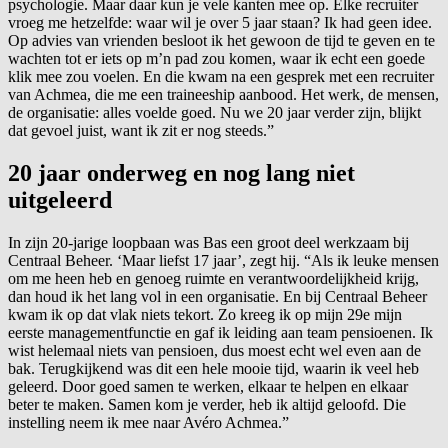
psychologie. Maar daar kun je vele kanten mee op. Elke recruiter
vroeg me hetzelfde: waar wil je over 5 jaar staan? Ik had geen idee.
Op advies van vrienden besloot ik het gewoon de tijd te geven en te
wachten tot er iets op m’n pad zou komen, waar ik echt een goede
klik mee zou voelen. En die kwam na een gesprek met een recruiter
van Achmea, die me een traineeship aanbood. Het werk, de mensen,
de organisatie: alles voelde goed. Nu we 20 jaar verder zijn, blijkt
dat gevoel juist, want ik zit er nog steeds.”
20 jaar onderweg en nog lang niet
uitgeleerd
In zijn 20-jarige loopbaan was Bas een groot deel werkzaam bij
Centraal Beheer. ‘Maar liefst 17 jaar’, zegt hij. “Als ik leuke mensen
om me heen heb en genoeg ruimte en verantwoordelijkheid krijg,
dan houd ik het lang vol in een organisatie. En bij Centraal Beheer
kwam ik op dat vlak niets tekort. Zo kreeg ik op mijn 29e mijn
eerste managementfunctie en gaf ik leiding aan team pensioenen. Ik
wist helemaal niets van pensioen, dus moest echt wel even aan de
bak. Terugkijkend was dit een hele mooie tijd, waarin ik veel heb
geleerd. Door goed samen te werken, elkaar te helpen en elkaar
beter te maken. Samen kom je verder, heb ik altijd geloofd. Die
instelling neem ik mee naar Avéro Achmea.”