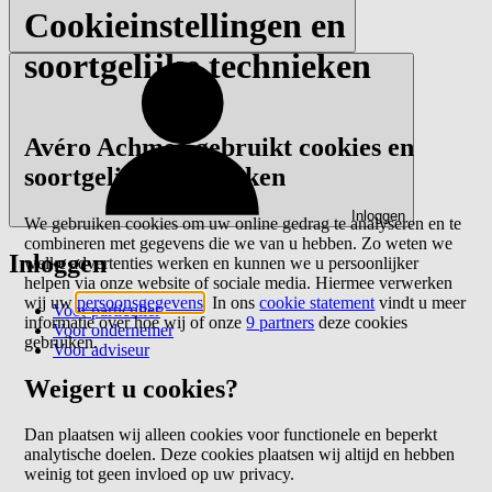
Cookieinstellingen en
soortgelijke technieken
Avéro Achmea gebruikt cookies en
soortgelijke technieken
Inloggen
We gebruiken cookies om uw online gedrag te analyseren en te
combineren met gegevens die we van u hebben. Zo weten we
Inloggen
welke advertenties werken en kunnen we u persoonlijker
helpen via onze website of sociale media. Hiermee verwerken
wij uw
persoonsgegevens
. In ons
cookie statement
vindt u meer
Voor particulier
informatie over hoe wij of onze
9 partners
deze cookies
Voor ondernemer
gebruiken.
Voor adviseur
Weigert u cookies?
Dan plaatsen wij alleen cookies voor functionele en beperkt
analytische doelen. Deze cookies plaatsen wij altijd en hebben
weinig tot geen invloed op uw privacy.