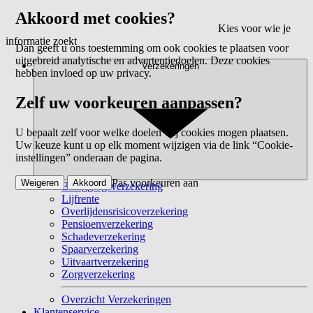
Akkoord met cookies?
Kies voor wie je
informatie zoekt
Dan geeft u ons toestemming om ook cookies te plaatsen voor
uitgebreid analytische en advertentiedoelen. Deze cookies
Verzekeringen
hebben invloed op uw privacy.
Zelf uw voorkeuren aanpassen?
U bepaalt zelf voor welke doelen wij cookies mogen plaatsen.
Uw keuze kunt u op elk moment wijzigen via de link “Cookie-
instellingen” onderaan de pagina.
Pas voorkeuren aan
Weigeren
Akkoord
Beleggingsverzekering
Lijfrente
Overlijdensrisicoverzekering
Pensioenverzekering
Schadeverzekering
Spaarverzekering
Uitvaartverzekering
Zorgverzekering
Overzicht Verzekeringen
Klantenservice