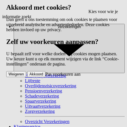
Akkoord met cookies?
Kies voor wie je
informatie zoekt
Dan geeft u ons toestemming om ook cookies te plaatsen voor
uitgebreid analytische en advertentiedoelen. Deze cookies
Verzekeringen
hebben invloed op uw privacy.
Zelf uw voorkeuren aanpassen?
U bepaalt zelf voor welke doelen wij cookies mogen plaatsen.
Uw keuze kunt u op elk moment wijzigen via de link “Cookie-
instellingen” onderaan de pagina.
Pas voorkeuren aan
Weigeren
Akkoord
Beleggingsverzekering
Lijfrente
Overlijdensrisicoverzekering
Pensioenverzekering
Schadeverzekering
Spaarverzekering
Uitvaartverzekering
Zorgverzekering
Overzicht Verzekeringen
Klantenservice