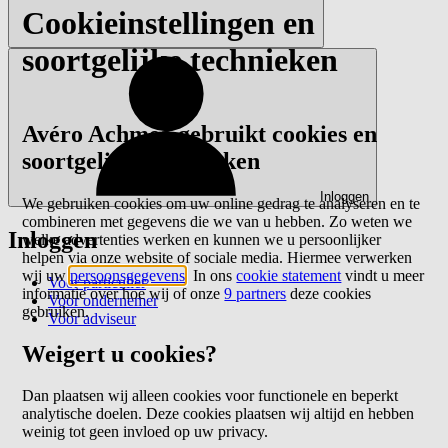
Cookieinstellingen en
soortgelijke technieken
Avéro Achmea gebruikt cookies en
soortgelijke technieken
Inloggen
We gebruiken cookies om uw online gedrag te analyseren en te
combineren met gegevens die we van u hebben. Zo weten we
Inloggen
welke advertenties werken en kunnen we u persoonlijker
helpen via onze website of sociale media. Hiermee verwerken
wij uw
persoonsgegevens
. In ons
cookie statement
vindt u meer
Voor particulier
informatie over hoe wij of onze
9 partners
deze cookies
Voor ondernemer
gebruiken.
Voor adviseur
Weigert u cookies?
Dan plaatsen wij alleen cookies voor functionele en beperkt
analytische doelen. Deze cookies plaatsen wij altijd en hebben
weinig tot geen invloed op uw privacy.