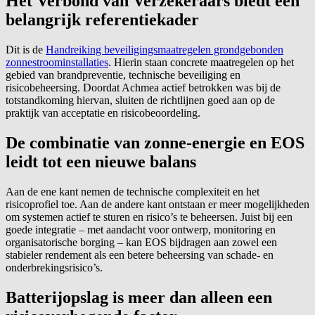
Het Verbond van Verzekeraars biedt een
belangrijk referentiekader
Dit is de
Handreiking beveiligingsmaatregelen grondgebonden
zonnestroominstallaties
. Hierin staan concrete maatregelen op het
gebied van brandpreventie, technische beveiliging en
risicobeheersing. Doordat Achmea actief betrokken was bij de
totstandkoming hiervan, sluiten de richtlijnen goed aan op de
praktijk van acceptatie en risicobeoordeling.
De combinatie van zonne-energie en EOS
leidt tot een nieuwe balans
Aan de ene kant nemen de technische complexiteit en het
risicoprofiel toe. Aan de andere kant ontstaan er meer mogelijkheden
om systemen actief te sturen en risico’s te beheersen. Juist bij een
goede integratie – met aandacht voor ontwerp, monitoring en
organisatorische borging – kan EOS bijdragen aan zowel een
stabieler rendement als een betere beheersing van schade- en
onderbrekingsrisico’s.
Batterijopslag is meer dan alleen een