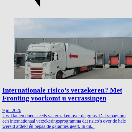
Internationale risico’s verzekeren? Met
Fronting voorkomt u verrassingen
9 jul 2026
Uw klanten doen steeds vaker zaken over de grens. Dat vraagt om
een internationaal verzekeringsprogramma dat risico’s over de hele
wereld afdekt én bepaalde garanties geeft. In dit...