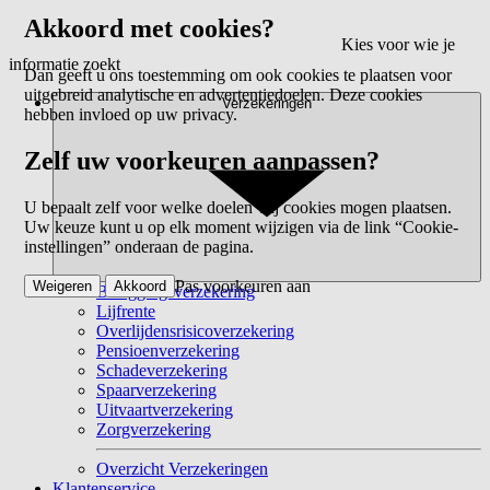
Akkoord met cookies?
Kies voor wie je
informatie zoekt
Dan geeft u ons toestemming om ook cookies te plaatsen voor
uitgebreid analytische en advertentiedoelen. Deze cookies
Verzekeringen
hebben invloed op uw privacy.
Zelf uw voorkeuren aanpassen?
U bepaalt zelf voor welke doelen wij cookies mogen plaatsen.
Uw keuze kunt u op elk moment wijzigen via de link “Cookie-
instellingen” onderaan de pagina.
Pas voorkeuren aan
Weigeren
Akkoord
Beleggingsverzekering
Lijfrente
Overlijdensrisicoverzekering
Pensioenverzekering
Schadeverzekering
Spaarverzekering
Uitvaartverzekering
Zorgverzekering
Overzicht Verzekeringen
Klantenservice