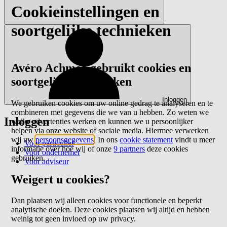
Cookieinstellingen en
soortgelijke technieken
Avéro Achmea gebruikt cookies en
soortgelijke technieken
Inloggen
We gebruiken cookies om uw online gedrag te analyseren en te
combineren met gegevens die we van u hebben. Zo weten we
Inloggen
welke advertenties werken en kunnen we u persoonlijker
helpen via onze website of sociale media. Hiermee verwerken
wij uw
persoonsgegevens
. In ons
cookie statement
vindt u meer
Voor particulier
informatie over hoe wij of onze
9 partners
deze cookies
Voor ondernemer
gebruiken.
Voor adviseur
Weigert u cookies?
Dan plaatsen wij alleen cookies voor functionele en beperkt
analytische doelen. Deze cookies plaatsen wij altijd en hebben
weinig tot geen invloed op uw privacy.