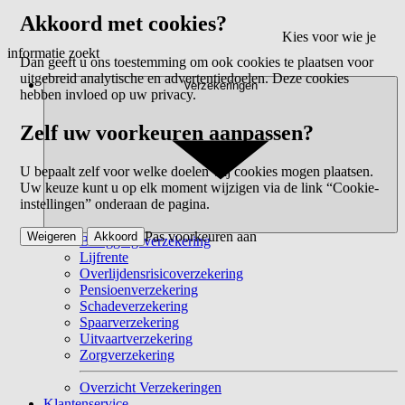
Akkoord met cookies?
Kies voor wie je
informatie zoekt
Dan geeft u ons toestemming om ook cookies te plaatsen voor
uitgebreid analytische en advertentiedoelen. Deze cookies
Verzekeringen
hebben invloed op uw privacy.
Zelf uw voorkeuren aanpassen?
U bepaalt zelf voor welke doelen wij cookies mogen plaatsen.
Uw keuze kunt u op elk moment wijzigen via de link “Cookie-
instellingen” onderaan de pagina.
Pas voorkeuren aan
Weigeren
Akkoord
Beleggingsverzekering
Lijfrente
Overlijdensrisicoverzekering
Pensioenverzekering
Schadeverzekering
Spaarverzekering
Uitvaartverzekering
Zorgverzekering
Overzicht Verzekeringen
Klantenservice