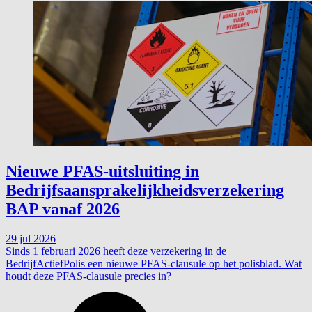
Nieuwe PFAS-uitsluiting in
Bedrijfsaansprakelijkheidsverzekering
BAP vanaf 2026
29 jul 2026
Sinds 1 februari 2026 heeft deze verzekering in de
BedrijfActiefPolis een nieuwe PFAS-clausule op het polisblad. Wat
houdt deze PFAS-clausule precies in?