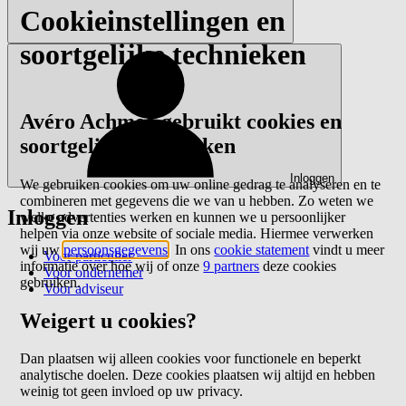
Cookieinstellingen en
soortgelijke technieken
Avéro Achmea gebruikt cookies en
soortgelijke technieken
Inloggen
We gebruiken cookies om uw online gedrag te analyseren en te
combineren met gegevens die we van u hebben. Zo weten we
Inloggen
welke advertenties werken en kunnen we u persoonlijker
helpen via onze website of sociale media. Hiermee verwerken
wij uw
persoonsgegevens
. In ons
cookie statement
vindt u meer
Voor particulier
informatie over hoe wij of onze
9 partners
deze cookies
Voor ondernemer
gebruiken.
Voor adviseur
Weigert u cookies?
Dan plaatsen wij alleen cookies voor functionele en beperkt
analytische doelen. Deze cookies plaatsen wij altijd en hebben
weinig tot geen invloed op uw privacy.