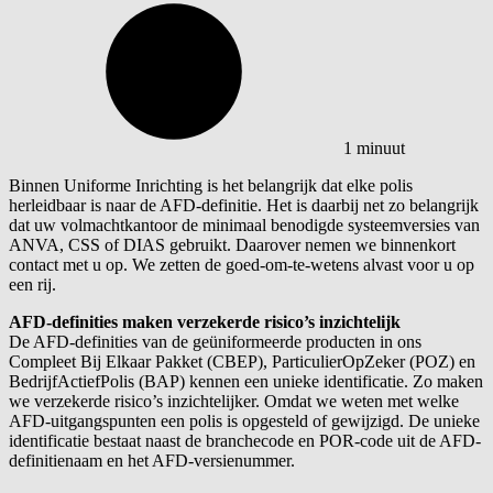
1 minuut
Binnen Uniforme Inrichting is het belangrijk dat elke polis
herleidbaar is naar de AFD-definitie. Het is daarbij net zo belangrijk
dat uw volmachtkantoor de minimaal benodigde systeemversies van
ANVA, CSS of DIAS gebruikt. Daarover nemen we binnenkort
contact met u op. We zetten de goed-om-te-wetens alvast voor u op
een rij.
AFD-definities maken verzekerde risico’s inzichtelijk
De AFD-definities van de geüniformeerde producten in ons
Compleet Bij Elkaar Pakket (CBEP), ParticulierOpZeker (POZ) en
BedrijfActiefPolis (BAP) kennen een unieke identificatie. Zo maken
we verzekerde risico’s inzichtelijker. Omdat we weten met welke
AFD-uitgangspunten een polis is opgesteld of gewijzigd. De unieke
identificatie bestaat naast de branchecode en POR-code uit de AFD-
definitienaam en het AFD-versienummer.