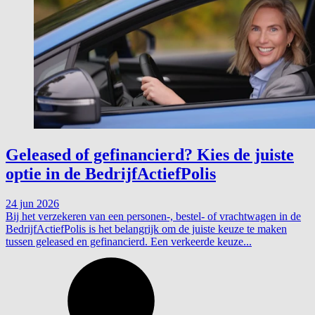
Geleased of gefinancierd? Kies de juiste
optie in de BedrijfActiefPolis
24 jun 2026
Bij het verzekeren van een personen-, bestel- of vrachtwagen in de
BedrijfActiefPolis is het belangrijk om de juiste keuze te maken
tussen geleased en gefinancierd. Een verkeerde keuze...