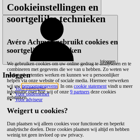
Cookieinstellingen en
soortgelijke technieken
Avéro Achmea gebruikt cookies en
soortgelijke technieken
Inloggen
We gebruiken cookies om uw online gedrag te analyseren en te
combineren met gegevens die we van u hebben. Zo weten we
Inloggen
welke advertenties werken en kunnen we u persoonlijker
helpen via onze website of sociale media. Hiermee verwerken
wij uw
persoonsgegevens
. In ons
cookie statement
vindt u meer
Voor particulier
informatie over hoe wij of onze
9 partners
deze cookies
Voor ondernemer
gebruiken.
Voor adviseur
Weigert u cookies?
Dan plaatsen wij alleen cookies voor functionele en beperkt
analytische doelen. Deze cookies plaatsen wij altijd en hebben
weinig tot geen invloed op uw privacy.