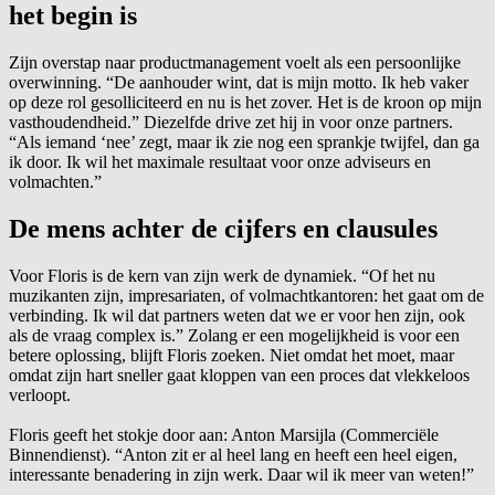
het begin is
Zijn overstap naar productmanagement voelt als een persoonlijke
overwinning. “De aanhouder wint, dat is mijn motto. Ik heb vaker
op deze rol gesolliciteerd en nu is het zover. Het is de kroon op mijn
vasthoudendheid.” Diezelfde drive zet hij in voor onze partners.
“Als iemand ‘nee’ zegt, maar ik zie nog een sprankje twijfel, dan ga
ik door. Ik wil het maximale resultaat voor onze adviseurs en
volmachten.”
De mens achter de cijfers en clausules
Voor Floris is de kern van zijn werk de dynamiek. “Of het nu
muzikanten zijn, impresariaten, of volmachtkantoren: het gaat om de
verbinding. Ik wil dat partners weten dat we er voor hen zijn, ook
als de vraag complex is.” Zolang er een mogelijkheid is voor een
betere oplossing, blijft Floris zoeken. Niet omdat het moet, maar
omdat zijn hart sneller gaat kloppen van een proces dat vlekkeloos
verloopt.
Floris geeft het stokje door aan: Anton Marsijla (Commerciële
Binnendienst). “Anton zit er al heel lang en heeft een heel eigen,
interessante benadering in zijn werk. Daar wil ik meer van weten!”