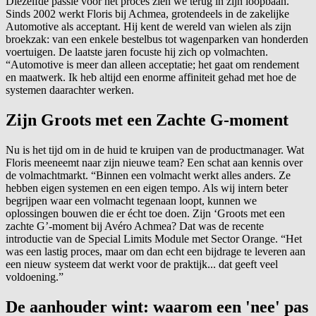
Diezelfde passie voor het proces zien we terug in zijn loopbaan.
Sinds 2002 werkt Floris bij Achmea, grotendeels in de zakelijke
Automotive als acceptant. Hij kent de wereld van wielen als zijn
broekzak: van een enkele bestelbus tot wagenparken van honderden
voertuigen. De laatste jaren focuste hij zich op volmachten.
“Automotive is meer dan alleen acceptatie; het gaat om rendement
en maatwerk. Ik heb altijd een enorme affiniteit gehad met hoe de
systemen daarachter werken.
Zijn Groots met een Zachte G-moment
Nu is het tijd om in de huid te kruipen van de productmanager. Wat
Floris meeneemt naar zijn nieuwe team? Een schat aan kennis over
de volmachtmarkt. “Binnen een volmacht werkt alles anders. Ze
hebben eigen systemen en een eigen tempo. Als wij intern beter
begrijpen waar een volmacht tegenaan loopt, kunnen we
oplossingen bouwen die er écht toe doen. Zijn ‘Groots met een
zachte G’-moment bij Avéro Achmea? Dat was de recente
introductie van de Special Limits Module met Sector Orange. “Het
was een lastig proces, maar om dan echt een bijdrage te leveren aan
een nieuw systeem dat werkt voor de praktijk... dat geeft veel
voldoening.”
De aanhouder wint: waarom een 'nee' pas