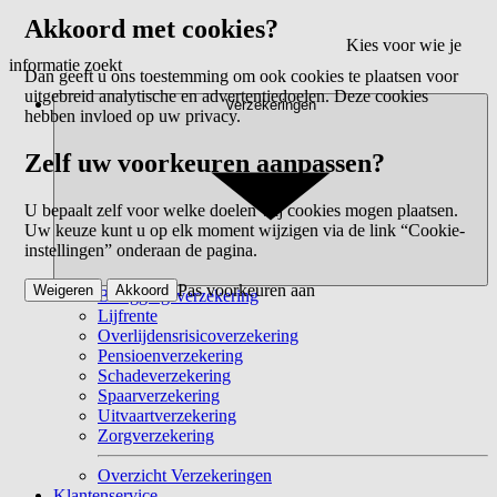
Akkoord met cookies?
Kies voor wie je
informatie zoekt
Dan geeft u ons toestemming om ook cookies te plaatsen voor
uitgebreid analytische en advertentiedoelen. Deze cookies
Verzekeringen
hebben invloed op uw privacy.
Zelf uw voorkeuren aanpassen?
U bepaalt zelf voor welke doelen wij cookies mogen plaatsen.
Uw keuze kunt u op elk moment wijzigen via de link “Cookie-
instellingen” onderaan de pagina.
Pas voorkeuren aan
Weigeren
Akkoord
Beleggingsverzekering
Lijfrente
Overlijdensrisicoverzekering
Pensioenverzekering
Schadeverzekering
Spaarverzekering
Uitvaartverzekering
Zorgverzekering
Overzicht Verzekeringen
Klantenservice