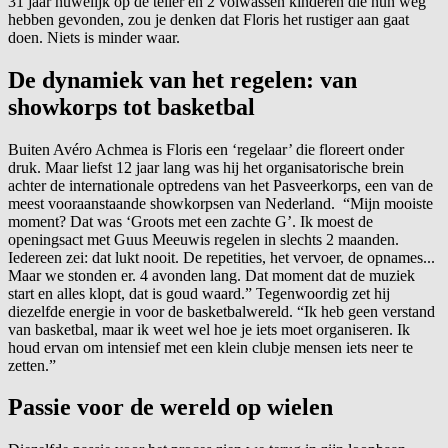
31 jaar huwelijk op de teller en 2 volwassen kinderen die hun weg
hebben gevonden, zou je denken dat Floris het rustiger aan gaat
doen. Niets is minder waar.
De dynamiek van het regelen: van
showkorps tot basketbal
Buiten Avéro Achmea is Floris een ‘regelaar’ die floreert onder
druk. Maar liefst 12 jaar lang was hij het organisatorische brein
achter de internationale optredens van het Pasveerkorps, een van de
meest vooraanstaande showkorpsen van Nederland. “Mijn mooiste
moment? Dat was ‘Groots met een zachte G’. Ik moest de
openingsact met Guus Meeuwis regelen in slechts 2 maanden.
Iedereen zei: dat lukt nooit. De repetities, het vervoer, de opnames...
Maar we stonden er. 4 avonden lang. Dat moment dat de muziek
start en alles klopt, dat is goud waard.” Tegenwoordig zet hij
diezelfde energie in voor de basketbalwereld. “Ik heb geen verstand
van basketbal, maar ik weet wel hoe je iets moet organiseren. Ik
houd ervan om intensief met een klein clubje mensen iets neer te
zetten.”
Passie voor de wereld op wielen