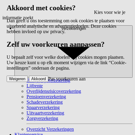
Akkoord met cookies?
Kies voor wie je
informatie zoekt
Dan geeft u ons toestemming om ook cookies te plaatsen voor
uitgebreid analytische en advertentiedoelen. Deze cookies
Verzekeringen
hebben invloed op uw privacy.
Zelf uw voorkeuren aanpassen?
U bepaalt zelf voor welke doelen wij cookies mogen plaatsen.
Uw keuze kunt u op elk moment wijzigen via de link “Cookie-
instellingen” onderaan de pagina.
Pas voorkeuren aan
Weigeren
Akkoord
Beleggingsverzekering
Lijfrente
Overlijdensrisicoverzekering
Pensioenverzekering
Schadeverzekering
Spaarverzekering
Uitvaartverzekering
Zorgverzekering
Overzicht Verzekeringen
Klantenservice