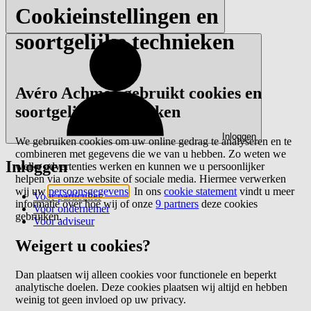
Cookieinstellingen en
soortgelijke technieken
Avéro Achmea gebruikt cookies en
soortgelijke technieken
Inloggen
We gebruiken cookies om uw online gedrag te analyseren en te
combineren met gegevens die we van u hebben. Zo weten we
Inloggen
welke advertenties werken en kunnen we u persoonlijker
helpen via onze website of sociale media. Hiermee verwerken
wij uw
persoonsgegevens
. In ons
cookie statement
vindt u meer
Voor particulier
informatie over hoe wij of onze
9 partners
deze cookies
Voor ondernemer
gebruiken.
Voor adviseur
Weigert u cookies?
Dan plaatsen wij alleen cookies voor functionele en beperkt
analytische doelen. Deze cookies plaatsen wij altijd en hebben
weinig tot geen invloed op uw privacy.