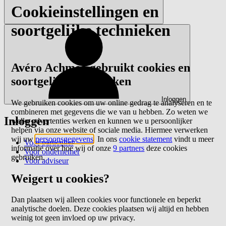
Cookieinstellingen en
soortgelijke technieken
Avéro Achmea gebruikt cookies en
soortgelijke technieken
Inloggen
We gebruiken cookies om uw online gedrag te analyseren en te
combineren met gegevens die we van u hebben. Zo weten we
Inloggen
welke advertenties werken en kunnen we u persoonlijker
helpen via onze website of sociale media. Hiermee verwerken
wij uw
persoonsgegevens
. In ons
cookie statement
vindt u meer
Voor particulier
informatie over hoe wij of onze
9 partners
deze cookies
Voor ondernemer
gebruiken.
Voor adviseur
Weigert u cookies?
Dan plaatsen wij alleen cookies voor functionele en beperkt
analytische doelen. Deze cookies plaatsen wij altijd en hebben
weinig tot geen invloed op uw privacy.