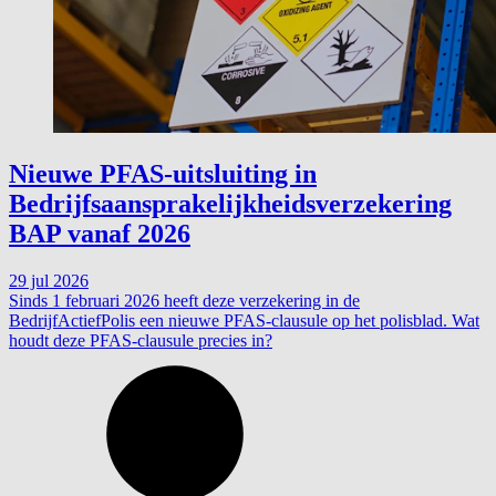
Nieuwe PFAS-uitsluiting in
Bedrijfsaansprakelijkheidsverzekering
BAP vanaf 2026
29 jul 2026
Sinds 1 februari 2026 heeft deze verzekering in de
BedrijfActiefPolis een nieuwe PFAS-clausule op het polisblad. Wat
houdt deze PFAS-clausule precies in?