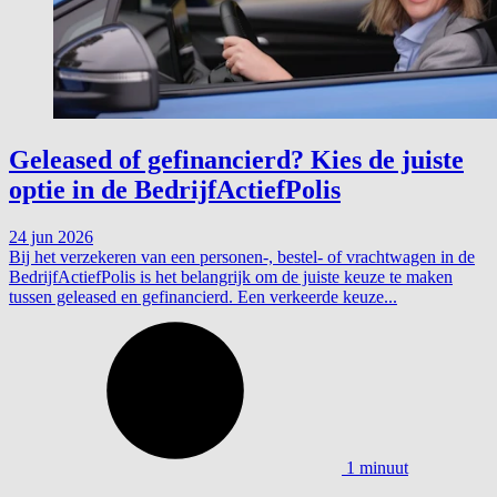
Geleased of gefinancierd? Kies de juiste
optie in de BedrijfActiefPolis
24 jun 2026
Bij het verzekeren van een personen-, bestel- of vrachtwagen in de
BedrijfActiefPolis is het belangrijk om de juiste keuze te maken
tussen geleased en gefinancierd. Een verkeerde keuze...
1 minuut