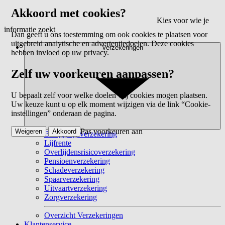
Akkoord met cookies?
Kies voor wie je
informatie zoekt
Dan geeft u ons toestemming om ook cookies te plaatsen voor
uitgebreid analytische en advertentiedoelen. Deze cookies
Verzekeringen
hebben invloed op uw privacy.
Zelf uw voorkeuren aanpassen?
U bepaalt zelf voor welke doelen wij cookies mogen plaatsen.
Uw keuze kunt u op elk moment wijzigen via de link “Cookie-
instellingen” onderaan de pagina.
Pas voorkeuren aan
Weigeren
Akkoord
Beleggingsverzekering
Lijfrente
Overlijdensrisicoverzekering
Pensioenverzekering
Schadeverzekering
Spaarverzekering
Uitvaartverzekering
Zorgverzekering
Overzicht Verzekeringen
Klantenservice