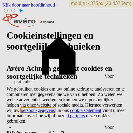
Klik door naar hoofdinhoud
Cookieinstellingen en
soortgelijke technieken
Avéro Achmea gebruikt cookies en
soortgelijke technieken
Voor
particulier
We gebruiken cookies om uw online gedrag te analyseren en te
combineren met gegevens die we van u hebben. Zo weten we
welke advertenties werken en kunnen we u persoonlijker
helpen via onze website of sociale media. Hiermee verwerken
wij uw
persoonsgegevens
. In ons
cookie statement
vindt u meer
informatie over hoe wij of onze
9 partners
deze cookies
gebruiken.
Voor
ondernemer