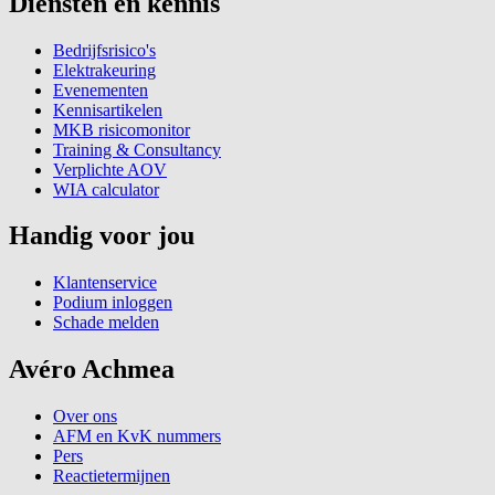
Diensten en kennis
Bedrijfsrisico's
Elektrakeuring
Evenementen
Kennisartikelen
MKB risicomonitor
Training & Consultancy
Verplichte AOV
WIA calculator
Handig voor jou
Klantenservice
Podium inloggen
Schade melden
Avéro Achmea
Over ons
AFM en KvK nummers
Pers
Reactietermijnen