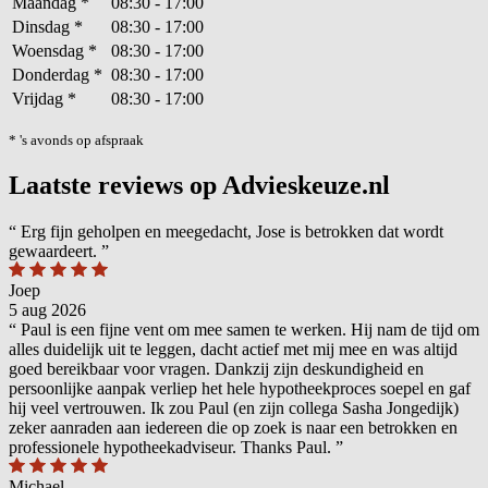
Maandag
*
08:30 - 17:00
Dinsdag
*
08:30 - 17:00
Woensdag
*
08:30 - 17:00
Donderdag
*
08:30 - 17:00
Vrijdag
*
08:30 - 17:00
* 's avonds op afspraak
Laatste reviews op Advieskeuze.nl
“
Erg fijn geholpen en meegedacht, Jose is betrokken dat wordt
gewaardeert.
”
Joep
5 aug 2026
“
Paul is een fijne vent om mee samen te werken. Hij nam de tijd om
alles duidelijk uit te leggen, dacht actief met mij mee en was altijd
goed bereikbaar voor vragen. Dankzij zijn deskundigheid en
persoonlijke aanpak verliep het hele hypotheekproces soepel en gaf
hij veel vertrouwen. Ik zou Paul (en zijn collega Sasha Jongedijk)
zeker aanraden aan iedereen die op zoek is naar een betrokken en
professionele hypotheekadviseur. Thanks Paul.
”
Michael