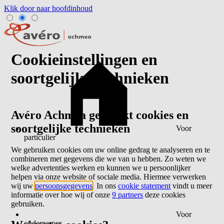
Klik door naar hoofdinhoud
Cookieinstellingen en
soortgelijke technieken
Avéro Achmea gebruikt cookies en
soortgelijke technieken
Voor
particulier
We gebruiken cookies om uw online gedrag te analyseren en te
combineren met gegevens die we van u hebben. Zo weten we
welke advertenties werken en kunnen we u persoonlijker
helpen via onze website of sociale media. Hiermee verwerken
wij uw
persoonsgegevens
. In ons
cookie statement
vindt u meer
informatie over hoe wij of onze
9 partners
deze cookies
gebruiken.
Voor
ondernemer