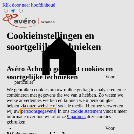
Klik door naar hoofdinhoud
Cookieinstellingen en
soortgelijke technieken
Avéro Achmea gebruikt cookies en
soortgelijke technieken
Voor
particulier
We gebruiken cookies om uw online gedrag te analyseren en te
combineren met gegevens die we van u hebben. Zo weten we
welke advertenties werken en kunnen we u persoonlijker
helpen via onze website of sociale media. Hiermee verwerken
wij uw
persoonsgegevens
. In ons
cookie statement
vindt u meer
informatie over hoe wij of onze
9 partners
deze cookies
gebruiken.
Voor
ondernemer