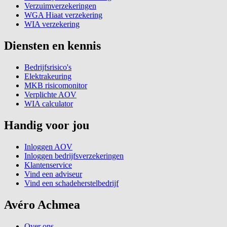
Verzuimverzekeringen
WGA Hiaat verzekering
WIA verzekering
Diensten en kennis
Bedrijfsrisico's
Elektrakeuring
MKB risicomonitor
Verplichte AOV
WIA calculator
Handig voor jou
Inloggen AOV
Inloggen bedrijfsverzekeringen
Klantenservice
Vind een adviseur
Vind een schadeherstelbedrijf
Avéro Achmea
Over ons