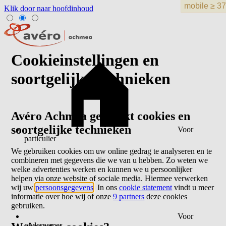
Klik door naar hoofdinhoud
Cookieinstellingen en
soortgelijke technieken
Avéro Achmea gebruikt cookies en
soortgelijke technieken
Voor
particulier
We gebruiken cookies om uw online gedrag te analyseren en te
combineren met gegevens die we van u hebben. Zo weten we
welke advertenties werken en kunnen we u persoonlijker
helpen via onze website of sociale media. Hiermee verwerken
wij uw
persoonsgegevens
. In ons
cookie statement
vindt u meer
informatie over hoe wij of onze
9 partners
deze cookies
gebruiken.
Voor
ondernemer