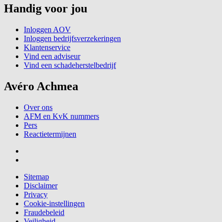
Handig voor jou
Inloggen AOV
Inloggen bedrijfsverzekeringen
Klantenservice
Vind een adviseur
Vind een schadeherstelbedrijf
Avéro Achmea
Over ons
AFM en KvK nummers
Pers
Reactietermijnen
Sitemap
Disclaimer
Privacy
Cookie-instellingen
Fraudebeleid
Veiligheid