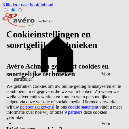
Klik door naar hoofdinhoud
Cookieinstellingen en
soortgelijke technieken
Avéro Achmea gebruikt cookies en
soortgelijke technieken
Voor
particulier
We gebruiken cookies om uw online gedrag te analyseren en te
combineren met gegevens die we van u hebben. Zo weten we
welke advertenties werken en kunnen we u persoonlijker
helpen via onze website of sociale media. Hiermee verwerken
wij uw
persoonsgegevens
. In ons
cookie statement
vindt u meer
informatie over hoe wij of onze
9 partners
deze cookies
gebruiken.
Voor
ondernemer