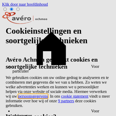
Klik door naar hoofdinhoud
Cookieinstellingen en
soortgelijke technieken
Avéro Achmea gebruikt cookies en
soortgelijke technieken
Voor
particulier
We gebruiken cookies om uw online gedrag te analyseren en te
combineren met gegevens die we van u hebben. Zo weten we
welke advertenties werken en kunnen we u persoonlijker
helpen via onze website of sociale media. Hiermee verwerken
wij uw
persoonsgegevens
. In ons
cookie statement
vindt u meer
informatie over hoe wij of onze
9 partners
deze cookies
gebruiken.
Voor
ondernemer