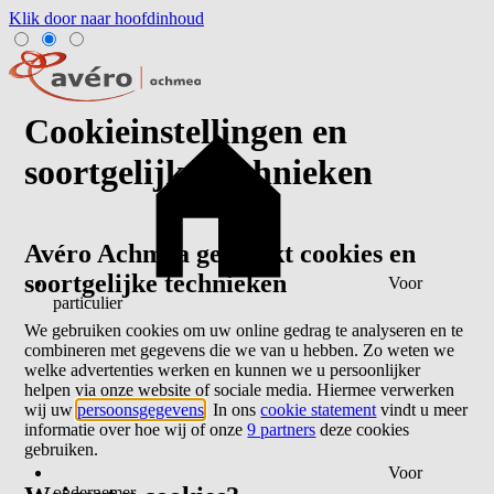
Klik door naar hoofdinhoud
Cookieinstellingen en
soortgelijke technieken
Avéro Achmea gebruikt cookies en
soortgelijke technieken
Voor
particulier
We gebruiken cookies om uw online gedrag te analyseren en te
combineren met gegevens die we van u hebben. Zo weten we
welke advertenties werken en kunnen we u persoonlijker
helpen via onze website of sociale media. Hiermee verwerken
wij uw
persoonsgegevens
. In ons
cookie statement
vindt u meer
informatie over hoe wij of onze
9 partners
deze cookies
gebruiken.
Voor
ondernemer