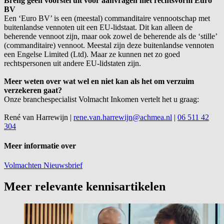
Breng geen voorstel uit voor aanvragen met rechtsvorm Euro
BV
Een ‘Euro BV’ is een (meestal) commanditaire vennootschap met
buitenlandse vennoten uit een EU-lidstaat. Dit kan alleen de
beherende vennoot zijn, maar ook zowel de beherende als de ‘stille’
(commanditaire) vennoot. Meestal zijn deze buitenlandse vennoten
een Engelse Limited (Ltd). Maar ze kunnen net zo goed
rechtspersonen uit andere EU-lidstaten zijn.
Meer weten over wat wel en niet kan als het om verzuim
verzekeren gaat?
Onze branchespecialist Volmacht Inkomen vertelt het u graag:
René van Harrewijn
|
rene.van.harrewijn@achmea.nl
|
06 511 42
304
Meer informatie over
Volmachten
Nieuwsbrief
Meer relevante kennisartikelen