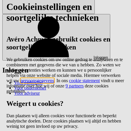
Cookieinstellingen en
soortgelijke technieken
Avéro Achmea gebruikt cookies en
soortgelijke technieken
Inloggen
We gebruiken cookies om uw online gedrag te analyseren en te
combineren met gegevens die we van u hebben. Zo weten we
Inloggen
welke advertenties werken en kunnen we u persoonlijker
helpen via onze website of sociale media. Hiermee verwerken
wij uw
persoonsgegevens
. In ons
cookie statement
vindt u meer
Voor particulier
informatie over hoe wij of onze
9 partners
deze cookies
Voor ondernemer
gebruiken.
Voor adviseur
Weigert u cookies?
Dan plaatsen wij alleen cookies voor functionele en beperkt
analytische doelen. Deze cookies plaatsen wij altijd en hebben
weinig tot geen invloed op uw privacy.