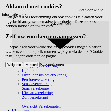
Akkoord met cookies?
Kies voor wie je
informatie zoekt
Dan geeft u ons toestemming om ook cookies te plaatsen voor
uitgebreid analytische en advertentiedoelen. Deze cookies
Verzekeringen
hebben invloed op uw privacy.
Zelf uw voorkeuren aanpassen?
U bepaalt zelf voor welke doelen wij cookies mogen plaatsen.
Uw keuze kunt u op elk moment wijzigen via de link “Cookie-
instellingen” onderaan de pagina.
Pas voorkeuren aan
Weigeren
Akkoord
Beleggingsverzekering
Lijfrente
Overlijdensrisicoverzekering
Pensioenverzekering
Schadeverzekering
Spaarverzekering
Uitvaartverzekering
Zorgverzekering
Overzicht Verzekeringen
Klantenservice