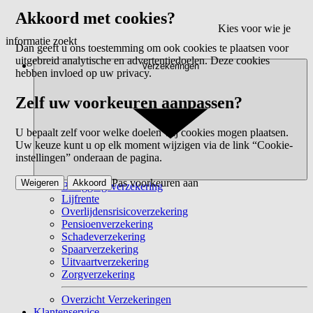
Akkoord met cookies?
Kies voor wie je
informatie zoekt
Dan geeft u ons toestemming om ook cookies te plaatsen voor
uitgebreid analytische en advertentiedoelen. Deze cookies
Verzekeringen
hebben invloed op uw privacy.
Zelf uw voorkeuren aanpassen?
U bepaalt zelf voor welke doelen wij cookies mogen plaatsen.
Uw keuze kunt u op elk moment wijzigen via de link “Cookie-
instellingen” onderaan de pagina.
Pas voorkeuren aan
Weigeren
Akkoord
Beleggingsverzekering
Lijfrente
Overlijdensrisicoverzekering
Pensioenverzekering
Schadeverzekering
Spaarverzekering
Uitvaartverzekering
Zorgverzekering
Overzicht Verzekeringen
Klantenservice