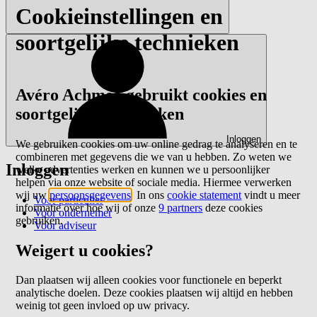
Cookieinstellingen en
soortgelijke technieken
Avéro Achmea gebruikt cookies en
soortgelijke technieken
Inloggen
We gebruiken cookies om uw online gedrag te analyseren en te
combineren met gegevens die we van u hebben. Zo weten we
Inloggen
welke advertenties werken en kunnen we u persoonlijker
helpen via onze website of sociale media. Hiermee verwerken
wij uw
persoonsgegevens
. In ons
cookie statement
vindt u meer
Voor particulier
informatie over hoe wij of onze
9 partners
deze cookies
Voor ondernemer
gebruiken.
Voor adviseur
Weigert u cookies?
Dan plaatsen wij alleen cookies voor functionele en beperkt
analytische doelen. Deze cookies plaatsen wij altijd en hebben
weinig tot geen invloed op uw privacy.