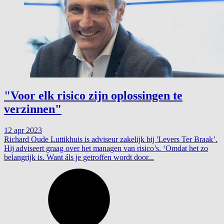
"Voor elk risico zijn oplossingen te
verzinnen"
12 apr 2023
Richard Oude Luttikhuis is adviseur zakelijk bij 'Levers Ter Braak’.
Hij adviseert graag over het managen van risico’s. ‘Omdat het zo
belangrijk is. Want áls je getroffen wordt door...