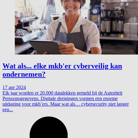
Wat als... elke mkb'er cyberveilig kan
ondernemen?
17 apr 2024
Elk jaar worden er 20.000 datalekken gemeld bij de Autoriteit
Persoonsgegevens. Digitale dreigingen vormen een enorme
uitdaging voor mkb’ers. Maar wat als… cybersecurity niet langer
een...