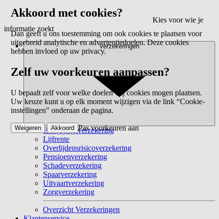
Akkoord met cookies?
Kies voor wie je
informatie zoekt
Dan geeft u ons toestemming om ook cookies te plaatsen voor
uitgebreid analytische en advertentiedoelen. Deze cookies
Verzekeringen
hebben invloed op uw privacy.
Zelf uw voorkeuren aanpassen?
U bepaalt zelf voor welke doelen wij cookies mogen plaatsen.
Uw keuze kunt u op elk moment wijzigen via de link “Cookie-
instellingen” onderaan de pagina.
Pas voorkeuren aan
Weigeren
Akkoord
Beleggingsverzekering
Lijfrente
Overlijdensrisicoverzekering
Pensioenverzekering
Schadeverzekering
Spaarverzekering
Uitvaartverzekering
Zorgverzekering
Overzicht Verzekeringen
Klantenservice