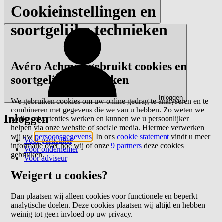
Cookieinstellingen en
soortgelijke technieken
Avéro Achmea gebruikt cookies en
soortgelijke technieken
Inloggen
We gebruiken cookies om uw online gedrag te analyseren en te
combineren met gegevens die we van u hebben. Zo weten we
Inloggen
welke advertenties werken en kunnen we u persoonlijker
helpen via onze website of sociale media. Hiermee verwerken
wij uw
persoonsgegevens
. In ons
cookie statement
vindt u meer
Voor particulier
informatie over hoe wij of onze
9 partners
deze cookies
Voor ondernemer
gebruiken.
Voor adviseur
Weigert u cookies?
Dan plaatsen wij alleen cookies voor functionele en beperkt
analytische doelen. Deze cookies plaatsen wij altijd en hebben
weinig tot geen invloed op uw privacy.