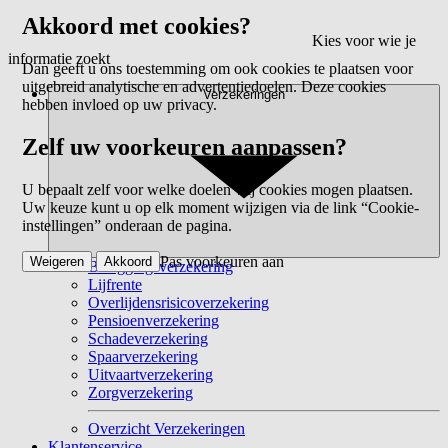
Akkoord met cookies?
Kies voor wie je
informatie zoekt
Dan geeft u ons toestemming om ook cookies te plaatsen voor
uitgebreid analytische en advertentiedoelen. Deze cookies
Verzekeringen
hebben invloed op uw privacy.
Zelf uw voorkeuren aanpassen?
U bepaalt zelf voor welke doelen wij cookies mogen plaatsen.
Uw keuze kunt u op elk moment wijzigen via de link “Cookie-
instellingen” onderaan de pagina.
Pas voorkeuren aan
Weigeren
Akkoord
Beleggingsverzekering
Lijfrente
Overlijdensrisicoverzekering
Pensioenverzekering
Schadeverzekering
Spaarverzekering
Uitvaartverzekering
Zorgverzekering
Overzicht Verzekeringen
Klantenservice