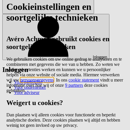
Cookieinstellingen en
soortgelijke technieken
Avéro Achmea gebruikt cookies en
soortgelijke technieken
Inloggen
We gebruiken cookies om uw online gedrag te analyseren en te
combineren met gegevens die we van u hebben. Zo weten we
Inloggen
welke advertenties werken en kunnen we u persoonlijker
helpen via onze website of sociale media. Hiermee verwerken
wij uw
persoonsgegevens
. In ons
cookie statement
vindt u meer
Voor particulier
informatie over hoe wij of onze
9 partners
deze cookies
Voor ondernemer
gebruiken.
Voor adviseur
Weigert u cookies?
Dan plaatsen wij alleen cookies voor functionele en beperkt
analytische doelen. Deze cookies plaatsen wij altijd en hebben
weinig tot geen invloed op uw privacy.