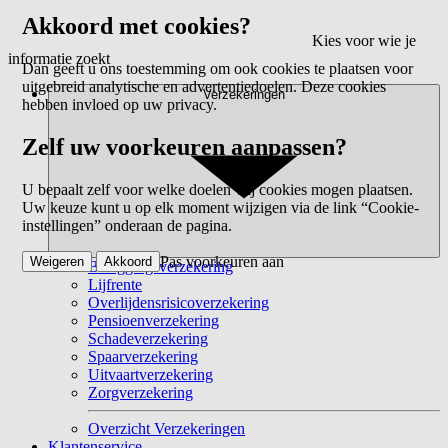
Akkoord met cookies?
Kies voor wie je
informatie zoekt
Dan geeft u ons toestemming om ook cookies te plaatsen voor
uitgebreid analytische en advertentiedoelen. Deze cookies
Verzekeringen
hebben invloed op uw privacy.
Zelf uw voorkeuren aanpassen?
U bepaalt zelf voor welke doelen wij cookies mogen plaatsen.
Uw keuze kunt u op elk moment wijzigen via de link “Cookie-
instellingen” onderaan de pagina.
Pas voorkeuren aan
Weigeren
Akkoord
Beleggingsverzekering
Lijfrente
Overlijdensrisicoverzekering
Pensioenverzekering
Schadeverzekering
Spaarverzekering
Uitvaartverzekering
Zorgverzekering
Overzicht Verzekeringen
Klantenservice