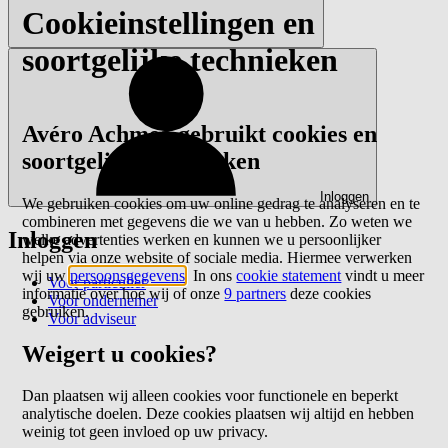
Cookieinstellingen en
soortgelijke technieken
Avéro Achmea gebruikt cookies en
soortgelijke technieken
Inloggen
We gebruiken cookies om uw online gedrag te analyseren en te
combineren met gegevens die we van u hebben. Zo weten we
Inloggen
welke advertenties werken en kunnen we u persoonlijker
helpen via onze website of sociale media. Hiermee verwerken
wij uw
persoonsgegevens
. In ons
cookie statement
vindt u meer
Voor particulier
informatie over hoe wij of onze
9 partners
deze cookies
Voor ondernemer
gebruiken.
Voor adviseur
Weigert u cookies?
Dan plaatsen wij alleen cookies voor functionele en beperkt
analytische doelen. Deze cookies plaatsen wij altijd en hebben
weinig tot geen invloed op uw privacy.