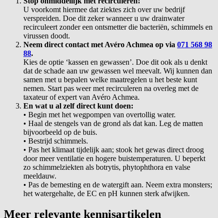
Stop onmiddellijk met recirculeren!
U voorkomt hiermee dat ziektes zich over uw bedrijf
verspreiden. Doe dit zeker wanneer u uw drainwater
recirculeert zonder een ontsmetter die bacteriën, schimmels en
virussen doodt.
Neem direct contact met Avéro Achmea op via
071 568 98
88
.
Kies de optie ‘kassen en gewassen’. Doe dit ook als u denkt
dat de schade aan uw gewassen wel meevalt. Wij kunnen dan
samen met u bepalen welke maatregelen u het beste kunt
nemen. Start pas weer met recirculeren na overleg met de
taxateur of expert van Avéro Achmea.
En wat u al zelf direct kunt doen:
• Begin met het wegpompen van overtollig water.
• Haal de stengels van de grond als dat kan. Leg de matten
bijvoorbeeld op de buis.
• Bestrijd schimmels.
• Pas het klimaat tijdelijk aan; stook het gewas direct droog
door meer ventilatie en hogere buistemperaturen. U beperkt
zo schimmelziekten als botrytis, phytophthora en valse
meeldauw.
• Pas de bemesting en de watergift aan. Neem extra monsters;
het watergehalte, de EC en pH kunnen sterk afwijken.
Meer relevante kennisartikelen