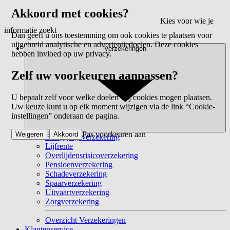
Akkoord met cookies?
Kies voor wie je
informatie zoekt
Dan geeft u ons toestemming om ook cookies te plaatsen voor
uitgebreid analytische en advertentiedoelen. Deze cookies
Verzekeringen
hebben invloed op uw privacy.
Zelf uw voorkeuren aanpassen?
U bepaalt zelf voor welke doelen wij cookies mogen plaatsen.
Uw keuze kunt u op elk moment wijzigen via de link “Cookie-
instellingen” onderaan de pagina.
Pas voorkeuren aan
Weigeren
Akkoord
Beleggingsverzekering
Lijfrente
Overlijdensrisicoverzekering
Pensioenverzekering
Schadeverzekering
Spaarverzekering
Uitvaartverzekering
Zorgverzekering
Overzicht Verzekeringen
Klantenservice