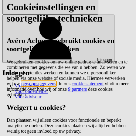
Cookieinstellingen en
soortgelijke technieken
Avéro Achmea gebruikt cookies en
soortgelijke technieken
Inloggen
We gebruiken cookies om uw online gedrag te analyseren en te
combineren met gegevens die we van u hebben. Zo weten we
Inloggen
welke advertenties werken en kunnen we u persoonlijker
helpen via onze website of sociale media. Hiermee verwerken
wij uw
persoonsgegevens
. In ons
cookie statement
vindt u meer
Voor particulier
informatie over hoe wij of onze
9 partners
deze cookies
Voor ondernemer
gebruiken.
Voor adviseur
Weigert u cookies?
Dan plaatsen wij alleen cookies voor functionele en beperkt
analytische doelen. Deze cookies plaatsen wij altijd en hebben
weinig tot geen invloed op uw privacy.