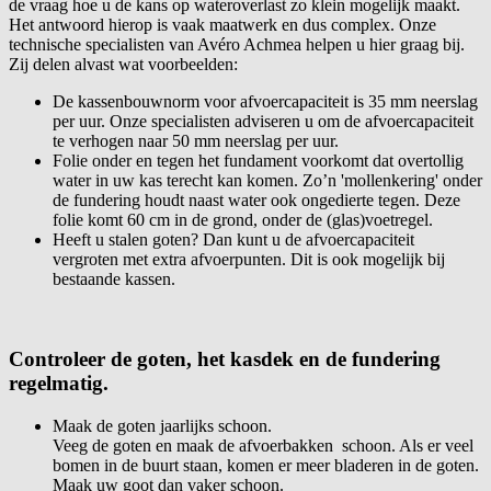
de vraag hoe u de kans op wateroverlast zo klein mogelijk maakt.
Het antwoord hierop is vaak maatwerk en dus complex. Onze
technische specialisten van Avéro Achmea helpen u hier graag bij.
Zij delen alvast wat voorbeelden:
De kassenbouwnorm voor afvoercapaciteit is 35 mm neerslag
per uur. Onze specialisten adviseren u om de afvoercapaciteit
te verhogen naar 50 mm neerslag per uur.
Folie onder en tegen het fundament voorkomt dat overtollig
water in uw kas terecht kan komen. Zo’n 'mollenkering' onder
de fundering houdt naast water ook ongedierte tegen. Deze
folie komt 60 cm in de grond, onder de (glas)voetregel.
Heeft u stalen goten? Dan kunt u de afvoercapaciteit
vergroten met extra afvoerpunten. Dit is ook mogelijk bij
bestaande kassen.
Controleer de goten, het kasdek en de fundering
regelmatig.
Maak de goten jaarlijks schoon.
Veeg de goten en maak de afvoerbakken schoon. Als er veel
bomen in de buurt staan, komen er meer bladeren in de goten.
Maak uw goot dan vaker schoon.