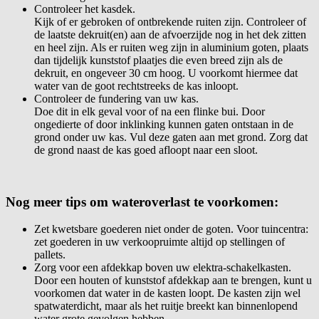
Controleer het kasdek.
Kijk of er gebroken of ontbrekende ruiten zijn. Controleer of
de laatste dekruit(en) aan de afvoerzijde nog in het dek zitten
en heel zijn. Als er ruiten weg zijn in aluminium goten, plaats
dan tijdelijk kunststof plaatjes die even breed zijn als de
dekruit, en ongeveer 30 cm hoog. U voorkomt hiermee dat
water van de goot rechtstreeks de kas inloopt.
Controleer de fundering van uw kas.
Doe dit in elk geval voor of na een flinke bui. Door
ongedierte of door inklinking kunnen gaten ontstaan in de
grond onder uw kas. Vul deze gaten aan met grond. Zorg dat
de grond naast de kas goed afloopt naar een sloot.
Nog meer tips om wateroverlast te voorkomen:
Zet kwetsbare goederen niet onder de goten. Voor tuincentra:
zet goederen in uw verkoopruimte altijd op stellingen of
pallets.
Zorg voor een afdekkap boven uw elektra-schakelkasten.
Door een houten of kunststof afdekkap aan te brengen, kunt u
voorkomen dat water in de kasten loopt. De kasten zijn wel
spatwaterdicht, maar als het ruitje breekt kan binnenlopend
water grote gevolgen hebben.