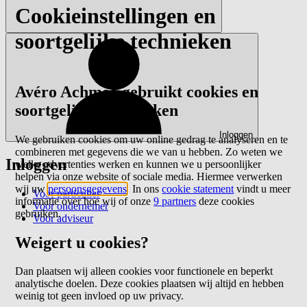
Cookieinstellingen en
soortgelijke technieken
Avéro Achmea gebruikt cookies en
soortgelijke technieken
Inloggen
We gebruiken cookies om uw online gedrag te analyseren en te
combineren met gegevens die we van u hebben. Zo weten we
Inloggen
welke advertenties werken en kunnen we u persoonlijker
helpen via onze website of sociale media. Hiermee verwerken
wij uw
persoonsgegevens
. In ons
cookie statement
vindt u meer
Voor particulier
informatie over hoe wij of onze
9 partners
deze cookies
Voor ondernemer
gebruiken.
Voor adviseur
Weigert u cookies?
Dan plaatsen wij alleen cookies voor functionele en beperkt
analytische doelen. Deze cookies plaatsen wij altijd en hebben
weinig tot geen invloed op uw privacy.