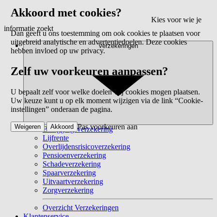
Akkoord met cookies?
Kies voor wie je
informatie zoekt
Dan geeft u ons toestemming om ook cookies te plaatsen voor
uitgebreid analytische en advertentiedoelen. Deze cookies
Verzekeringen
hebben invloed op uw privacy.
Zelf uw voorkeuren aanpassen?
U bepaalt zelf voor welke doelen wij cookies mogen plaatsen.
Uw keuze kunt u op elk moment wijzigen via de link “Cookie-
instellingen” onderaan de pagina.
Pas voorkeuren aan
Weigeren
Akkoord
Beleggingsverzekering
Lijfrente
Overlijdensrisicoverzekering
Pensioenverzekering
Schadeverzekering
Spaarverzekering
Uitvaartverzekering
Zorgverzekering
Overzicht Verzekeringen
Klantenservice