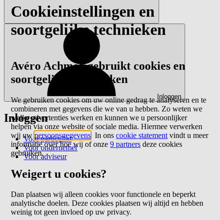
Cookieinstellingen en
soortgelijke technieken
Avéro Achmea gebruikt cookies en
soortgelijke technieken
Inloggen
We gebruiken cookies om uw online gedrag te analyseren en te
combineren met gegevens die we van u hebben. Zo weten we
Inloggen
welke advertenties werken en kunnen we u persoonlijker
helpen via onze website of sociale media. Hiermee verwerken
wij uw
persoonsgegevens
. In ons
cookie statement
vindt u meer
Voor particulier
informatie over hoe wij of onze
9 partners
deze cookies
Voor ondernemer
gebruiken.
Voor adviseur
Weigert u cookies?
Dan plaatsen wij alleen cookies voor functionele en beperkt
analytische doelen. Deze cookies plaatsen wij altijd en hebben
weinig tot geen invloed op uw privacy.