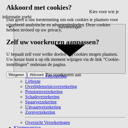
Akkoord met cookies?
Kies voor wie je
informatie zoekt
Dan geeft u ons toestemming om ook cookies te plaatsen voor
uitgebreid analytische en advertentiedoelen. Deze cookies
Verzekeringen
hebben invloed op uw privacy.
Zelf uw voorkeuren aanpassen?
U bepaalt zelf voor welke doelen wij cookies mogen plaatsen.
Uw keuze kunt u op elk moment wijzigen via de link “Cookie-
instellingen” onderaan de pagina.
Pas voorkeuren aan
Weigeren
Akkoord
Beleggingsverzekering
Lijfrente
Overlijdensrisicoverzekering
Pensioenverzekering
Schadeverzekering
Spaarverzekering
Uitvaartverzekering
Zorgverzekering
Overzicht Verzekeringen
Klantenservice