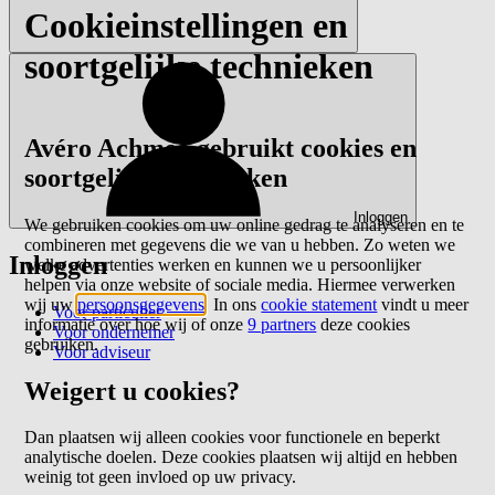
Cookieinstellingen en
soortgelijke technieken
Avéro Achmea gebruikt cookies en
soortgelijke technieken
Inloggen
We gebruiken cookies om uw online gedrag te analyseren en te
combineren met gegevens die we van u hebben. Zo weten we
Inloggen
welke advertenties werken en kunnen we u persoonlijker
helpen via onze website of sociale media. Hiermee verwerken
wij uw
persoonsgegevens
. In ons
cookie statement
vindt u meer
Voor particulier
informatie over hoe wij of onze
9 partners
deze cookies
Voor ondernemer
gebruiken.
Voor adviseur
Weigert u cookies?
Dan plaatsen wij alleen cookies voor functionele en beperkt
analytische doelen. Deze cookies plaatsen wij altijd en hebben
weinig tot geen invloed op uw privacy.