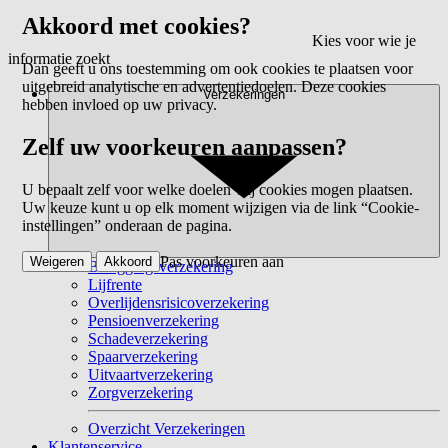
Akkoord met cookies?
Kies voor wie je
informatie zoekt
Dan geeft u ons toestemming om ook cookies te plaatsen voor
uitgebreid analytische en advertentiedoelen. Deze cookies
Verzekeringen
hebben invloed op uw privacy.
Zelf uw voorkeuren aanpassen?
U bepaalt zelf voor welke doelen wij cookies mogen plaatsen.
Uw keuze kunt u op elk moment wijzigen via de link “Cookie-
instellingen” onderaan de pagina.
Pas voorkeuren aan
Weigeren
Akkoord
Beleggingsverzekering
Lijfrente
Overlijdensrisicoverzekering
Pensioenverzekering
Schadeverzekering
Spaarverzekering
Uitvaartverzekering
Zorgverzekering
Overzicht Verzekeringen
Klantenservice