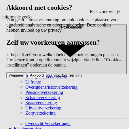
Akkoord met cookies?
Kies voor wie je
informatie zoekt
Dan geeft u ons toestemming om ook cookies te plaatsen voor
uitgebreid analytische en advertentiedoelen. Deze cookies
Verzekeringen
hebben invloed op uw privacy.
Zelf uw voorkeuren aanpassen?
U bepaalt zelf voor welke doelen wij cookies mogen plaatsen.
Uw keuze kunt u op elk moment wijzigen via de link “Cookie-
instellingen” onderaan de pagina.
Pas voorkeuren aan
Weigeren
Akkoord
Beleggingsverzekering
Lijfrente
Overlijdensrisicoverzekering
Pensioenverzekering
Schadeverzekering
Spaarverzekering
Uitvaartverzekering
Zorgverzekering
Overzicht Verzekeringen
Klantenservice