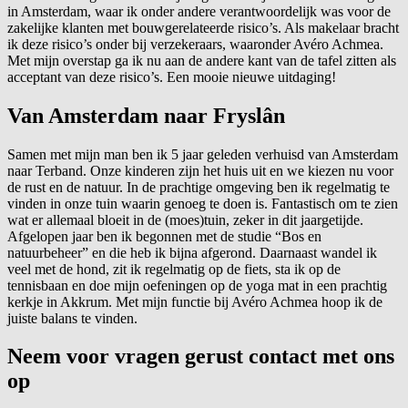
in Amsterdam, waar ik onder andere verantwoordelijk was voor de
zakelijke klanten met bouwgerelateerde risico’s. Als makelaar bracht
ik deze risico’s onder bij verzekeraars, waaronder Avéro Achmea.
Met mijn overstap ga ik nu aan de andere kant van de tafel zitten als
acceptant van deze risico’s. Een mooie nieuwe uitdaging!
Van Amsterdam naar Fryslân
Samen met mijn man ben ik 5 jaar geleden verhuisd van Amsterdam
naar Terband. Onze kinderen zijn het huis uit en we kiezen nu voor
de rust en de natuur. In de prachtige omgeving ben ik regelmatig te
vinden in onze tuin waarin genoeg te doen is. Fantastisch om te zien
wat er allemaal bloeit in de (moes)tuin, zeker in dit jaargetijde.
Afgelopen jaar ben ik begonnen met de studie “Bos en
natuurbeheer” en die heb ik bijna afgerond. Daarnaast wandel ik
veel met de hond, zit ik regelmatig op de fiets, sta ik op de
tennisbaan en doe mijn oefeningen op de yoga mat in een prachtig
kerkje in Akkrum. Met mijn functie bij Avéro Achmea hoop ik de
juiste balans te vinden.
Neem voor vragen gerust contact met ons
op