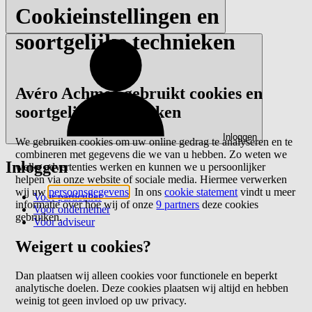
Cookieinstellingen en
soortgelijke technieken
Avéro Achmea gebruikt cookies en
soortgelijke technieken
Inloggen
We gebruiken cookies om uw online gedrag te analyseren en te
combineren met gegevens die we van u hebben. Zo weten we
Inloggen
welke advertenties werken en kunnen we u persoonlijker
helpen via onze website of sociale media. Hiermee verwerken
wij uw
persoonsgegevens
. In ons
cookie statement
vindt u meer
Voor particulier
informatie over hoe wij of onze
9 partners
deze cookies
Voor ondernemer
gebruiken.
Voor adviseur
Weigert u cookies?
Dan plaatsen wij alleen cookies voor functionele en beperkt
analytische doelen. Deze cookies plaatsen wij altijd en hebben
weinig tot geen invloed op uw privacy.