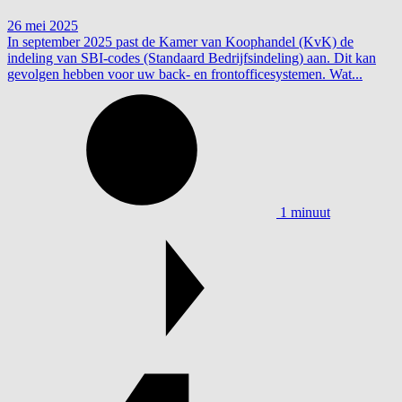
26 mei 2025
In september 2025 past de Kamer van Koophandel (KvK) de
indeling van SBI-codes (Standaard Bedrijfsindeling) aan. Dit kan
gevolgen hebben voor uw back- en frontofficesystemen. Wat...
1 minuut