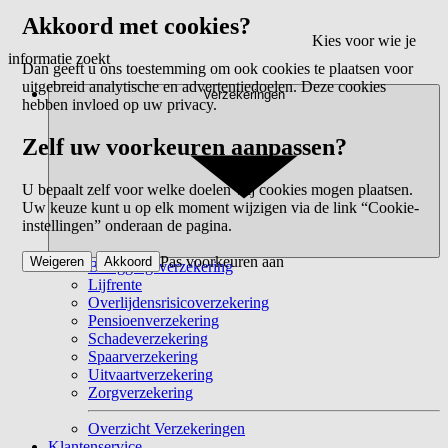
Akkoord met cookies?
Kies voor wie je
informatie zoekt
Dan geeft u ons toestemming om ook cookies te plaatsen voor
uitgebreid analytische en advertentiedoelen. Deze cookies
Verzekeringen
hebben invloed op uw privacy.
Zelf uw voorkeuren aanpassen?
U bepaalt zelf voor welke doelen wij cookies mogen plaatsen.
Uw keuze kunt u op elk moment wijzigen via de link “Cookie-
instellingen” onderaan de pagina.
Pas voorkeuren aan
Weigeren
Akkoord
Beleggingsverzekering
Lijfrente
Overlijdensrisicoverzekering
Pensioenverzekering
Schadeverzekering
Spaarverzekering
Uitvaartverzekering
Zorgverzekering
Overzicht Verzekeringen
Klantenservice