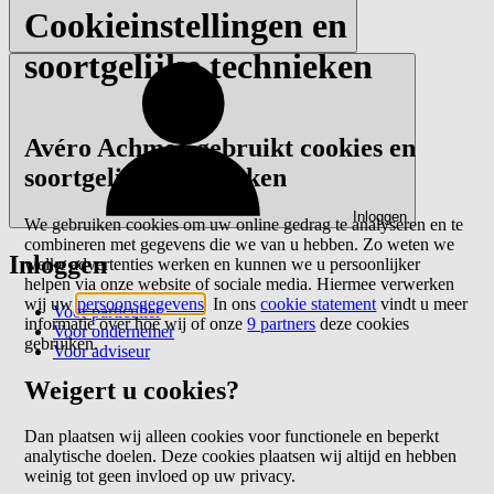
Cookieinstellingen en
soortgelijke technieken
Avéro Achmea gebruikt cookies en
soortgelijke technieken
Inloggen
We gebruiken cookies om uw online gedrag te analyseren en te
combineren met gegevens die we van u hebben. Zo weten we
Inloggen
welke advertenties werken en kunnen we u persoonlijker
helpen via onze website of sociale media. Hiermee verwerken
wij uw
persoonsgegevens
. In ons
cookie statement
vindt u meer
Voor particulier
informatie over hoe wij of onze
9 partners
deze cookies
Voor ondernemer
gebruiken.
Voor adviseur
Weigert u cookies?
Dan plaatsen wij alleen cookies voor functionele en beperkt
analytische doelen. Deze cookies plaatsen wij altijd en hebben
weinig tot geen invloed op uw privacy.