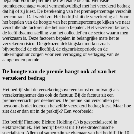
bepalend voor de premie die uw relatie betaalt. Het vaste
premiepercentage wordt vermenigvuldigd met het verzekerd bedrag
dat hij of zij kiest. De berekening van het premiepercentage verschilt
per contract. Dat werkt zo. Het bedrijf sluit de verzekering af. Voor
het bepalen van de hoogte van het premiepercentage kijken we naar
verschillende factoren die het risico bepalen. Het verzekerd beroep,
de leeftijdssamenstelling van het collectief en de sector waarin men
werkzaam is. Deze factoren bepalen in belangrijke mate het te
verzekeren risico. De gekozen dekkingskenmerken zoals
bijvoorbeeld de eindleeftijd, de eigenrisicoperiode en de
uitkeringsduur zorgen voor een verhoging of verlaging van de
aangeboden premie.
De hoogte van de premie hangt ook af van het
verzekerd bedrag
Het bedrijf sluit de verzekeringsovereenkomst en ontvangt als
verzekeringnemer dus ook de factuur. Bij de factuur zit een
premieoverzicht per deelnemer. De premie kan verschillen per
persoon als niet iedereen hetzelfde verzekerd bedrag kiest. Maar hoe
ziet dat er dan uit in de praktijk? Een voorbeeld:
Het bedrijf Finzione Elektro Holding (1) is gespecialiseerd in
elektrotechniek. Het bedrijf bestaat uit 10 elektrotechnische
specialisten. Allemaal samen zijn ze eigenaar van het bedrijf. De 10