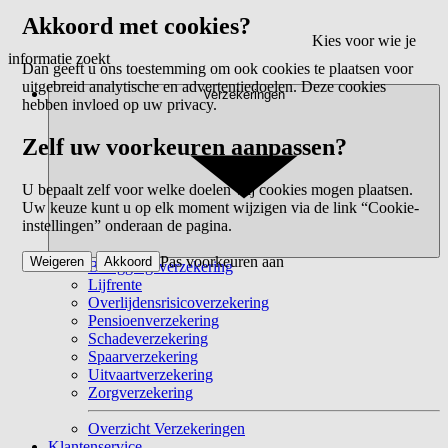
Akkoord met cookies?
Kies voor wie je
informatie zoekt
Dan geeft u ons toestemming om ook cookies te plaatsen voor
uitgebreid analytische en advertentiedoelen. Deze cookies
Verzekeringen
hebben invloed op uw privacy.
Zelf uw voorkeuren aanpassen?
U bepaalt zelf voor welke doelen wij cookies mogen plaatsen.
Uw keuze kunt u op elk moment wijzigen via de link “Cookie-
instellingen” onderaan de pagina.
Pas voorkeuren aan
Weigeren
Akkoord
Beleggingsverzekering
Lijfrente
Overlijdensrisicoverzekering
Pensioenverzekering
Schadeverzekering
Spaarverzekering
Uitvaartverzekering
Zorgverzekering
Overzicht Verzekeringen
Klantenservice