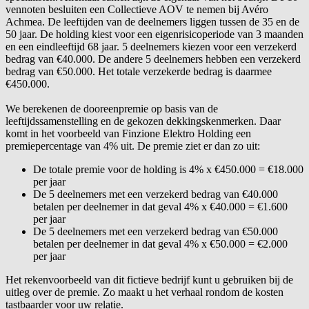
vennoten besluiten een Collectieve AOV te nemen bij Avéro
Achmea. De leeftijden van de deelnemers liggen tussen de 35 en de
50 jaar. De holding kiest voor een eigenrisicoperiode van 3 maanden
en een eindleeftijd 68 jaar. 5 deelnemers kiezen voor een verzekerd
bedrag van €40.000. De andere 5 deelnemers hebben een verzekerd
bedrag van €50.000. Het totale verzekerde bedrag is daarmee
€450.000.
We berekenen de dooreenpremie op basis van de
leeftijdssamenstelling en de gekozen dekkingskenmerken. Daar
komt in het voorbeeld van Finzione Elektro Holding een
premiepercentage van 4% uit. De premie ziet er dan zo uit:
De totale premie voor de holding is 4% x €450.000 = €18.000
per jaar
De 5 deelnemers met een verzekerd bedrag van €40.000
betalen per deelnemer in dat geval 4% x €40.000 = €1.600
per jaar
De 5 deelnemers met een verzekerd bedrag van €50.000
betalen per deelnemer in dat geval 4% x €50.000 = €2.000
per jaar
Het rekenvoorbeeld van dit fictieve bedrijf kunt u gebruiken bij de
uitleg over de premie. Zo maakt u het verhaal rondom de kosten
tastbaarder voor uw relatie.