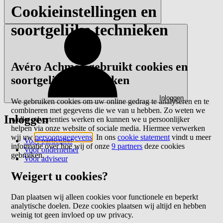
Cookieinstellingen en
soortgelijke technieken
Avéro Achmea gebruikt cookies en
soortgelijke technieken
Inloggen
We gebruiken cookies om uw online gedrag te analyseren en te
combineren met gegevens die we van u hebben. Zo weten we
Inloggen
welke advertenties werken en kunnen we u persoonlijker
helpen via onze website of sociale media. Hiermee verwerken
wij uw
persoonsgegevens
. In ons
cookie statement
vindt u meer
Voor particulier
informatie over hoe wij of onze
9 partners
deze cookies
Voor ondernemer
gebruiken.
Voor adviseur
Weigert u cookies?
Dan plaatsen wij alleen cookies voor functionele en beperkt
analytische doelen. Deze cookies plaatsen wij altijd en hebben
weinig tot geen invloed op uw privacy.