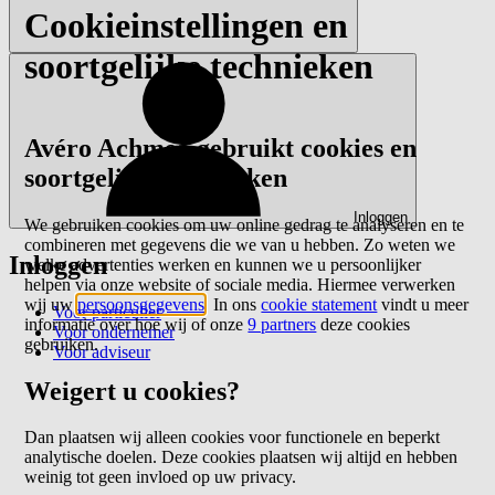
Cookieinstellingen en
soortgelijke technieken
Avéro Achmea gebruikt cookies en
soortgelijke technieken
Inloggen
We gebruiken cookies om uw online gedrag te analyseren en te
combineren met gegevens die we van u hebben. Zo weten we
Inloggen
welke advertenties werken en kunnen we u persoonlijker
helpen via onze website of sociale media. Hiermee verwerken
wij uw
persoonsgegevens
. In ons
cookie statement
vindt u meer
Voor particulier
informatie over hoe wij of onze
9 partners
deze cookies
Voor ondernemer
gebruiken.
Voor adviseur
Weigert u cookies?
Dan plaatsen wij alleen cookies voor functionele en beperkt
analytische doelen. Deze cookies plaatsen wij altijd en hebben
weinig tot geen invloed op uw privacy.