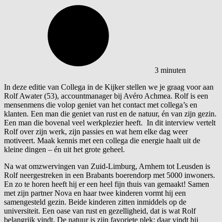
3 minuten
In deze editie van Collega in de Kijker stellen we je graag voor aan
Rolf Awater (53), accountmanager bij Avéro Achmea. Rolf is een
mensenmens die volop geniet van het contact met collega’s en
klanten. Een man die geniet van rust en de natuur, én van zijn gezin.
Een man die bovenal veel werkplezier heeft. In dit interview vertelt
Rolf over zijn werk, zijn passies en wat hem elke dag weer
motiveert. Maak kennis met een collega die energie haalt uit de
kleine dingen – én uit het grote geheel.
Na wat omzwervingen van Zuid-Limburg, Arnhem tot Leusden is
Rolf neergestreken in een Brabants boerendorp met 5000 inwoners.
En zo te horen heeft hij er een heel fijn thuis van gemaakt! Samen
met zijn partner Nova en haar twee kinderen vormt hij een
samengesteld gezin. Beide kinderen zitten inmiddels op de
universiteit. Een oase van rust en gezelligheid, dat is wat Rolf
belangrijk vindt. De natuur is zijn favoriete plek: daar vindt hij