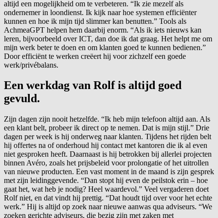
altijd een mogelijkheid om te verbeteren. “Ik zie mezelf als
ondernemer in loondienst. Ik kijk naar hoe systemen efficiënter
kunnen en hoe ik mijn tijd slimmer kan benutten.” Tools als
AchmeaGPT helpen hem daarbij enorm. “Als ik iets nieuws kan
leren, bijvoorbeeld over ICT, dan doe ik dat graag. Het helpt me om
mijn werk beter te doen en om klanten goed te kunnen bedienen.”
Door efficiënt te werken creëert hij voor zichzelf een goede
werk/privébalans.
Een werkdag van Rolf is altijd goed
gevuld.
Zijn dagen zijn nooit hetzelfde. “Ik heb mijn telefoon altijd aan. Als
een klant belt, probeer ik direct op te nemen. Dat is mijn stijl.” Drie
dagen per week is hij onderweg naar klanten. Tijdens het rijden belt
hij offertes na of onderhoud hij contact met kantoren die ik al even
niet gesproken heeft. Daarnaast is hij betrokken bij allerlei projecten
binnen Avéro, zoals het prijsbeleid voor prolongatie of het uitrollen
van nieuwe producten. Een vast moment in de maand is zijn gesprek
met zijn leidinggevende. “Dan stopt hij even de peilstok erin – hoe
gaat het, wat heb je nodig? Heel waardevol.” Veel vergaderen doet
Rolf niet, en dat vindt hij prettig. “Dat houdt tijd over voor het echte
werk.” Hij is altijd op zoek naar nieuwe aanwas qua adviseurs. “We
zoeken gerichte adviseurs, die bezig zijn met zaken met