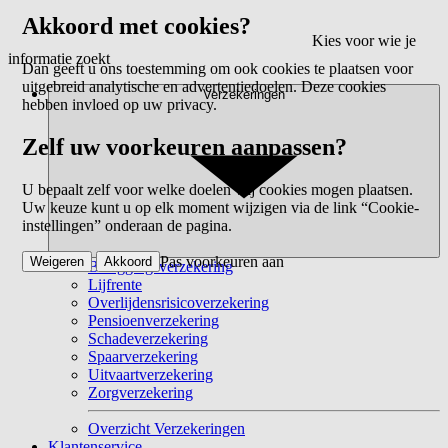
Akkoord met cookies?
Kies voor wie je
informatie zoekt
Dan geeft u ons toestemming om ook cookies te plaatsen voor
uitgebreid analytische en advertentiedoelen. Deze cookies
Verzekeringen
hebben invloed op uw privacy.
Zelf uw voorkeuren aanpassen?
U bepaalt zelf voor welke doelen wij cookies mogen plaatsen.
Uw keuze kunt u op elk moment wijzigen via de link “Cookie-
instellingen” onderaan de pagina.
Pas voorkeuren aan
Weigeren
Akkoord
Beleggingsverzekering
Lijfrente
Overlijdensrisicoverzekering
Pensioenverzekering
Schadeverzekering
Spaarverzekering
Uitvaartverzekering
Zorgverzekering
Overzicht Verzekeringen
Klantenservice