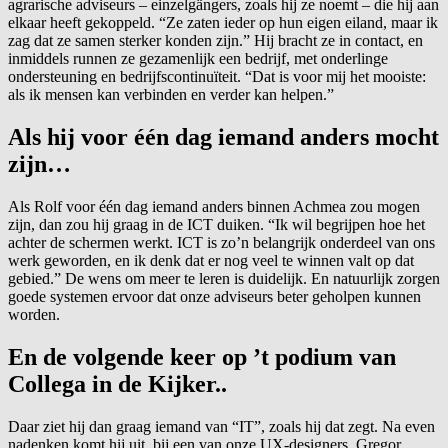
agrarische adviseurs – einzelgängers, zoals hij ze noemt – die hij aan
elkaar heeft gekoppeld. “Ze zaten ieder op hun eigen eiland, maar ik
zag dat ze samen sterker konden zijn.” Hij bracht ze in contact, en
inmiddels runnen ze gezamenlijk een bedrijf, met onderlinge
ondersteuning en bedrijfscontinuïteit. “Dat is voor mij het mooiste:
als ik mensen kan verbinden en verder kan helpen.”
Als hij voor één dag iemand anders mocht
zijn…
Als Rolf voor één dag iemand anders binnen Achmea zou mogen
zijn, dan zou hij graag in de ICT duiken. “Ik wil begrijpen hoe het
achter de schermen werkt. ICT is zo’n belangrijk onderdeel van ons
werk geworden, en ik denk dat er nog veel te winnen valt op dat
gebied.” De wens om meer te leren is duidelijk. En natuurlijk zorgen
goede systemen ervoor dat onze adviseurs beter geholpen kunnen
worden.
En de volgende keer op ’t podium van
Collega in de Kijker..
Daar ziet hij dan graag iemand van “IT”, zoals hij dat zegt. Na even
nadenken komt hij uit bij een van onze UX-designers, Gregor