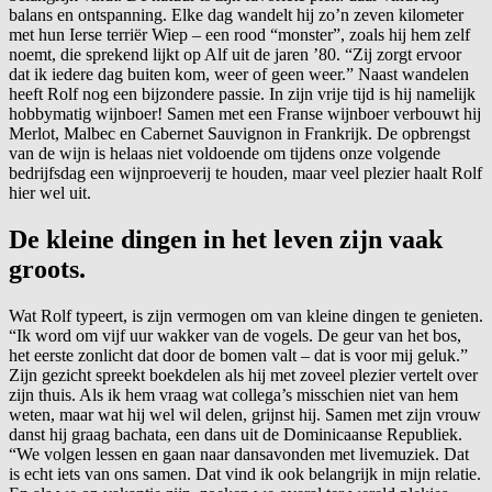
balans en ontspanning. Elke dag wandelt hij zo’n zeven kilometer
met hun Ierse terriër Wiep – een rood “monster”, zoals hij hem zelf
noemt, die sprekend lijkt op Alf uit de jaren ’80. “Zij zorgt ervoor
dat ik iedere dag buiten kom, weer of geen weer.” Naast wandelen
heeft Rolf nog een bijzondere passie. In zijn vrije tijd is hij namelijk
hobbymatig wijnboer! Samen met een Franse wijnboer verbouwt hij
Merlot, Malbec en Cabernet Sauvignon in Frankrijk. De opbrengst
van de wijn is helaas niet voldoende om tijdens onze volgende
bedrijfsdag een wijnproeverij te houden, maar veel plezier haalt Rolf
hier wel uit.
De kleine dingen in het leven zijn vaak
groots.
Wat Rolf typeert, is zijn vermogen om van kleine dingen te genieten.
“Ik word om vijf uur wakker van de vogels. De geur van het bos,
het eerste zonlicht dat door de bomen valt – dat is voor mij geluk.”
Zijn gezicht spreekt boekdelen als hij met zoveel plezier vertelt over
zijn thuis. Als ik hem vraag wat collega’s misschien niet van hem
weten, maar wat hij wel wil delen, grijnst hij. Samen met zijn vrouw
danst hij graag bachata, een dans uit de Dominicaanse Republiek.
“We volgen lessen en gaan naar dansavonden met livemuziek. Dat
is echt iets van ons samen. Dat vind ik ook belangrijk in mijn relatie.