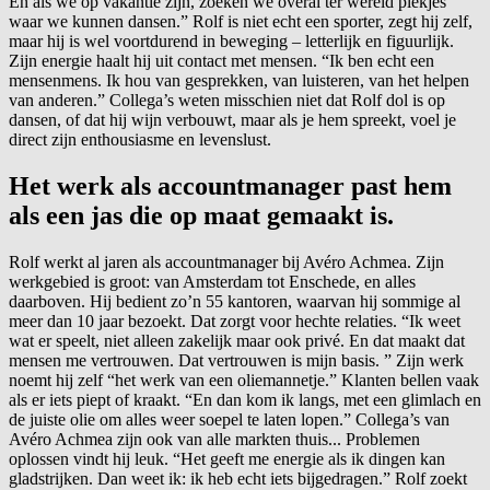
En als we op vakantie zijn, zoeken we overal ter wereld plekjes
waar we kunnen dansen.” Rolf is niet echt een sporter, zegt hij zelf,
maar hij is wel voortdurend in beweging – letterlijk en figuurlijk.
Zijn energie haalt hij uit contact met mensen. “Ik ben echt een
mensenmens. Ik hou van gesprekken, van luisteren, van het helpen
van anderen.” Collega’s weten misschien niet dat Rolf dol is op
dansen, of dat hij wijn verbouwt, maar als je hem spreekt, voel je
direct zijn enthousiasme en levenslust.
Het werk als accountmanager past hem
als een jas die op maat gemaakt is.
Rolf werkt al jaren als accountmanager bij Avéro Achmea. Zijn
werkgebied is groot: van Amsterdam tot Enschede, en alles
daarboven. Hij bedient zo’n 55 kantoren, waarvan hij sommige al
meer dan 10 jaar bezoekt. Dat zorgt voor hechte relaties. “Ik weet
wat er speelt, niet alleen zakelijk maar ook privé. En dat maakt dat
mensen me vertrouwen. Dat vertrouwen is mijn basis. ” Zijn werk
noemt hij zelf “het werk van een oliemannetje.” Klanten bellen vaak
als er iets piept of kraakt. “En dan kom ik langs, met een glimlach en
de juiste olie om alles weer soepel te laten lopen.” Collega’s van
Avéro Achmea zijn ook van alle markten thuis... Problemen
oplossen vindt hij leuk. “Het geeft me energie als ik dingen kan
gladstrijken. Dan weet ik: ik heb echt iets bijgedragen.” Rolf zoekt