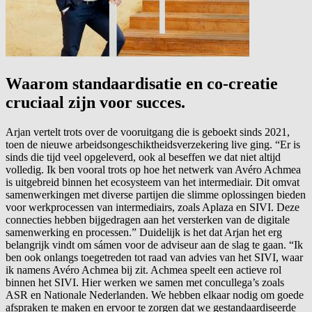
Waarom standaardisatie en co-creatie
cruciaal zijn voor succes.
Arjan vertelt trots over de vooruitgang die is geboekt sinds 2021,
toen de nieuwe arbeidsongeschiktheidsverzekering live ging. “Er is
sinds die tijd veel opgeleverd, ook al beseffen we dat niet altijd
volledig. Ik ben vooral trots op hoe het netwerk van Avéro Achmea
is uitgebreid binnen het ecosysteem van het intermediair. Dit omvat
samenwerkingen met diverse partijen die slimme oplossingen bieden
voor werkprocessen van intermediairs, zoals Aplaza en SIVI. Deze
connecties hebben bijgedragen aan het versterken van de digitale
samenwerking en processen.” Duidelijk is het dat Arjan het erg
belangrijk vindt om sámen voor de adviseur aan de slag te gaan. “Ik
ben ook onlangs toegetreden tot raad van advies van het SIVI, waar
ik namens Avéro Achmea bij zit. Achmea speelt een actieve rol
binnen het SIVI. Hier werken we samen met concullega’s zoals
ASR en Nationale Nederlanden. We hebben elkaar nodig om goede
afspraken te maken en ervoor te zorgen dat we gestandaardiseerde