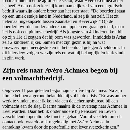
maar affiniteit met de agrarische sector, waar Avéro Achmea actief
is, heeft Arjan ook zeker: hij komt namelijk zelf van een agrarisch
bedrijf waar zijn oudere broer aan het roer staat. “De boerderij staat
op een uniek stukje land in Nederland, al zeg ik het zelf. Het zit
helemaal ingekapseld tussen Zaanstad en Beverwijk.” Op de
boerderij worden onder andere aardappelen en graan geteeld, maar
het is ook een pluimveebedrijf. Als jongste van 4 kinderen kon hij
op zijn 11e al zeggen dat hij oom was geworden. Inmiddels is Arjan
zelf 2 kinderen rijker. Samen met zijn gezin is hij na wat
omzwervingen neergestreken in het centraal gelegen Apeldoorn. In
dit interview volgen we zijn reis en wat hij belangrijk én leuk vindt
in zijn werk.
Zijn reis naar Avéro Achmea begon bij
een volmachtbedrijf.
Ongeveer 11 jaar geleden begon zijn carrière bij Achmea. Na zijn
hbo te hebben afgerond belandde hij vol in de crisis. “Er was amper
werk te vinden, maar ik kon via een detacheringsbureau bij een
volmacht aan de slag. Daarna maakte ik de overstap naar Achmea in
Leeuwarden. Daar heb ik onder andere bij Pensioen en Leven
verschillende operationele functies gehad. Vooral veel telefonisch
contact ook, waardoor ik regelmatig met Avéro Achmea in
aanraking kwam door de portefeuille met levensverzekeringen."