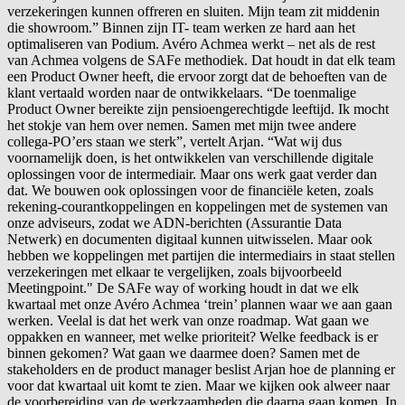
verzekeringen kunnen offreren en sluiten. Mijn team zit middenin
die showroom.” Binnen zijn IT- team werken ze hard aan het
optimaliseren van Podium. Avéro Achmea werkt – net als de rest
van Achmea volgens de SAFe methodiek. Dat houdt in dat elk team
een Product Owner heeft, die ervoor zorgt dat de behoeften van de
klant vertaald worden naar de ontwikkelaars. “De toenmalige
Product Owner bereikte zijn pensioengerechtigde leeftijd. Ik mocht
het stokje van hem over nemen. Samen met mijn twee andere
collega-PO’ers staan we sterk”, vertelt Arjan. “Wat wij dus
voornamelijk doen, is het ontwikkelen van verschillende digitale
oplossingen voor de intermediair. Maar ons werk gaat verder dan
dat. We bouwen ook oplossingen voor de financiële keten, zoals
rekening-courantkoppelingen en koppelingen met de systemen van
onze adviseurs, zodat we ADN-berichten (Assurantie Data
Netwerk) en documenten digitaal kunnen uitwisselen. Maar ook
hebben we koppelingen met partijen die intermediairs in staat stellen
verzekeringen met elkaar te vergelijken, zoals bijvoorbeeld
Meetingpoint." De SAFe way of working houdt in dat we elk
kwartaal met onze Avéro Achmea ‘trein’ plannen waar we aan gaan
werken. Veelal is dat het werk van onze roadmap. Wat gaan we
oppakken en wanneer, met welke prioriteit? Welke feedback is er
binnen gekomen? Wat gaan we daarmee doen? Samen met de
stakeholders en de product manager beslist Arjan hoe de planning er
voor dat kwartaal uit komt te zien. Maar we kijken ook alweer naar
de voorbereiding van de werkzaamheden die daarna gaan komen. In