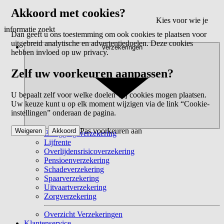
Akkoord met cookies?
Kies voor wie je
informatie zoekt
Dan geeft u ons toestemming om ook cookies te plaatsen voor
uitgebreid analytische en advertentiedoelen. Deze cookies
Verzekeringen
hebben invloed op uw privacy.
Zelf uw voorkeuren aanpassen?
U bepaalt zelf voor welke doelen wij cookies mogen plaatsen.
Uw keuze kunt u op elk moment wijzigen via de link “Cookie-
instellingen” onderaan de pagina.
Pas voorkeuren aan
Weigeren
Akkoord
Beleggingsverzekering
Lijfrente
Overlijdensrisicoverzekering
Pensioenverzekering
Schadeverzekering
Spaarverzekering
Uitvaartverzekering
Zorgverzekering
Overzicht Verzekeringen
Klantenservice