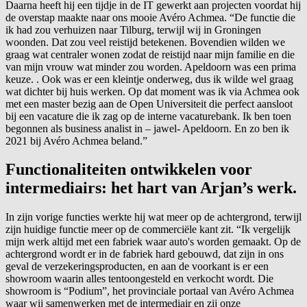
Daarna heeft hij een tijdje in de IT gewerkt aan projecten voordat hij
de overstap maakte naar ons mooie Avéro Achmea. “De functie die
ik had zou verhuizen naar Tilburg, terwijl wij in Groningen
woonden. Dat zou veel reistijd betekenen. Bovendien wilden we
graag wat centraler wonen zodat de reistijd naar mijn familie en die
van mijn vrouw wat minder zou worden. Apeldoorn was een prima
keuze. . Ook was er een kleintje onderweg, dus ik wilde wel graag
wat dichter bij huis werken. Op dat moment was ik via Achmea ook
met een master bezig aan de Open Universiteit die perfect aansloot
bij een vacature die ik zag op de interne vacaturebank. Ik ben toen
begonnen als business analist in – jawel- Apeldoorn. En zo ben ik
2021 bij Avéro Achmea beland.”
Functionaliteiten ontwikkelen voor
intermediairs: het hart van Arjan’s werk.
In zijn vorige functies werkte hij wat meer op de achtergrond, terwijl
zijn huidige functie meer op de commerciële kant zit. “Ik vergelijk
mijn werk altijd met een fabriek waar auto's worden gemaakt. Op de
achtergrond wordt er in de fabriek hard gebouwd, dat zijn in ons
geval de verzekeringsproducten, en aan de voorkant is er een
showroom waarin alles tentoongesteld en verkocht wordt. Die
showroom is “Podium”, het provinciale portaal van Avéro Achmea
waar wij samenwerken met de intermediair en zij onze