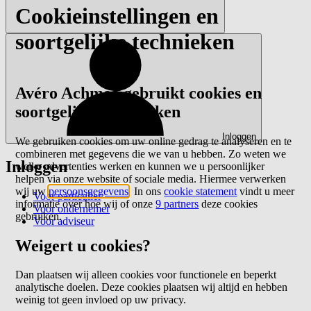
Cookieinstellingen en
soortgelijke technieken
Avéro Achmea gebruikt cookies en
soortgelijke technieken
Inloggen
We gebruiken cookies om uw online gedrag te analyseren en te
combineren met gegevens die we van u hebben. Zo weten we
Inloggen
welke advertenties werken en kunnen we u persoonlijker
helpen via onze website of sociale media. Hiermee verwerken
wij uw
persoonsgegevens
. In ons
cookie statement
vindt u meer
Voor particulier
informatie over hoe wij of onze
9 partners
deze cookies
Voor ondernemer
gebruiken.
Voor adviseur
Weigert u cookies?
Dan plaatsen wij alleen cookies voor functionele en beperkt
analytische doelen. Deze cookies plaatsen wij altijd en hebben
weinig tot geen invloed op uw privacy.