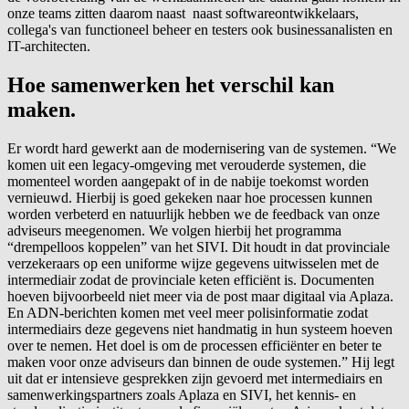
onze teams zitten daarom naast
naast softwareontwikkelaars,
collega's van functioneel beheer en testers ook businessanalisten en
IT-architecten
.
Hoe samenwerken het verschil kan
maken.
Er wordt hard gewerkt aan de modernisering van de systemen. “We
komen uit een legacy-omgeving met verouderde systemen, die
momenteel worden aangepakt of in de nabije toekomst worden
vernieuwd. Hierbij is goed gekeken naar hoe processen kunnen
worden verbeterd en natuurlijk hebben we de feedback van onze
adviseurs meegenomen. We volgen hierbij het programma
“drempelloos koppelen” van het SIVI. Dit houdt in dat provinciale
verzekeraars op een uniforme wijze gegevens uitwisselen met de
intermediair zodat de provinciale keten efficiënt is. Documenten
hoeven bijvoorbeeld niet meer via de post maar digitaal via Aplaza.
En ADN-berichten komen met veel meer polisinformatie zodat
intermediairs deze gegevens niet handmatig in hun systeem hoeven
over te nemen. Het doel is om de processen efficiënter en beter te
maken voor onze adviseurs dan binnen de oude systemen.” Hij legt
uit dat er intensieve gesprekken zijn gevoerd met intermediairs en
samenwerkingspartners zoals Aplaza en SIVI, het kennis- en