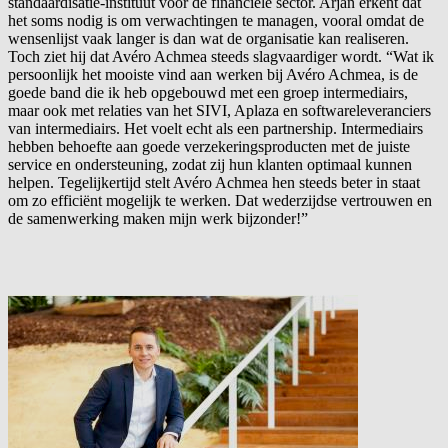
standaardisatie-instituut voor de financiële sector. Arjan erkent dat
het soms nodig is om verwachtingen te managen, vooral omdat de
wensenlijst vaak langer is dan wat de organisatie kan realiseren.
Toch ziet hij dat Avéro Achmea steeds slagvaardiger wordt. “Wat ik
persoonlijk het mooiste vind aan werken bij Avéro Achmea, is de
goede band die ik heb opgebouwd met een groep intermediairs,
maar ook met relaties van het SIVI, Aplaza en softwareleveranciers
van intermediairs. Het voelt echt als een partnership. Intermediairs
hebben behoefte aan goede verzekeringsproducten met de juiste
service en ondersteuning, zodat zij hun klanten optimaal kunnen
helpen. Tegelijkertijd stelt Avéro Achmea hen steeds beter in staat
om zo efficiënt mogelijk te werken. Dat wederzijdse vertrouwen en
de samenwerking maken mijn werk bijzonder!”