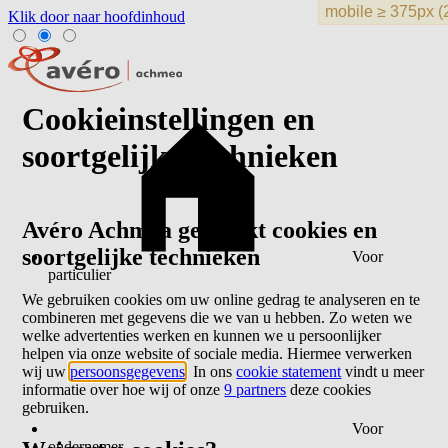
Klik door naar hoofdinhoud
Cookieinstellingen en
soortgelijke technieken
Avéro Achmea gebruikt cookies en
soortgelijke technieken
Voor
particulier
We gebruiken cookies om uw online gedrag te analyseren en te
combineren met gegevens die we van u hebben. Zo weten we
welke advertenties werken en kunnen we u persoonlijker
helpen via onze website of sociale media. Hiermee verwerken
wij uw
persoonsgegevens
. In ons
cookie statement
vindt u meer
informatie over hoe wij of onze
9 partners
deze cookies
gebruiken.
Voor
ondernemer