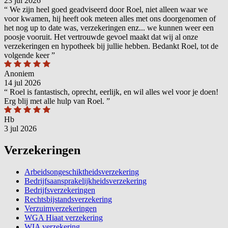
23 jul 2026
“
We zijn heel goed geadviseerd door Roel, niet alleen waar we
voor kwamen, hij heeft ook meteen alles met ons doorgenomen of
het nog up to date was, verzekeringen enz... we kunnen weer een
poosje vooruit. Het vertrouwde gevoel maakt dat wij al onze
verzekeringen en hypotheek bij jullie hebben. Bedankt Roel, tot de
volgende keer
”
Anoniem
14 jul 2026
“
Roel is fantastisch, oprecht, eerlijk, en wil alles wel voor je doen!
Erg blij met alle hulp van Roel.
”
Hb
3 jul 2026
Verzekeringen
Arbeidsongeschiktheidsverzekering
Bedrijfsaansprakelijkheidsverzekering
Bedrijfsverzekeringen
Rechtsbijstandsverzekering
Verzuimverzekeringen
WGA Hiaat verzekering
WIA verzekering