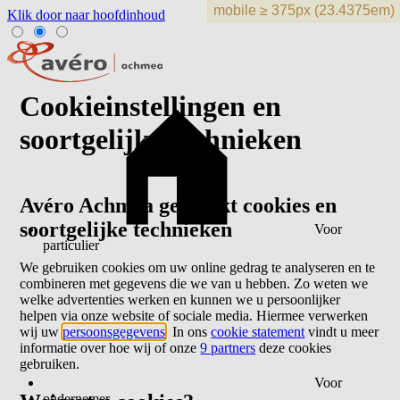
Klik door naar hoofdinhoud
Cookieinstellingen en
soortgelijke technieken
Avéro Achmea gebruikt cookies en
soortgelijke technieken
Voor
particulier
We gebruiken cookies om uw online gedrag te analyseren en te
combineren met gegevens die we van u hebben. Zo weten we
welke advertenties werken en kunnen we u persoonlijker
helpen via onze website of sociale media. Hiermee verwerken
wij uw
persoonsgegevens
. In ons
cookie statement
vindt u meer
informatie over hoe wij of onze
9 partners
deze cookies
gebruiken.
Voor
ondernemer