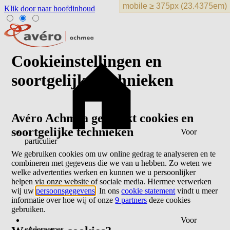
Klik door naar hoofdinhoud
Cookieinstellingen en
soortgelijke technieken
Avéro Achmea gebruikt cookies en
soortgelijke technieken
Voor
particulier
We gebruiken cookies om uw online gedrag te analyseren en te
combineren met gegevens die we van u hebben. Zo weten we
welke advertenties werken en kunnen we u persoonlijker
helpen via onze website of sociale media. Hiermee verwerken
wij uw
persoonsgegevens
. In ons
cookie statement
vindt u meer
informatie over hoe wij of onze
9 partners
deze cookies
gebruiken.
Voor
ondernemer