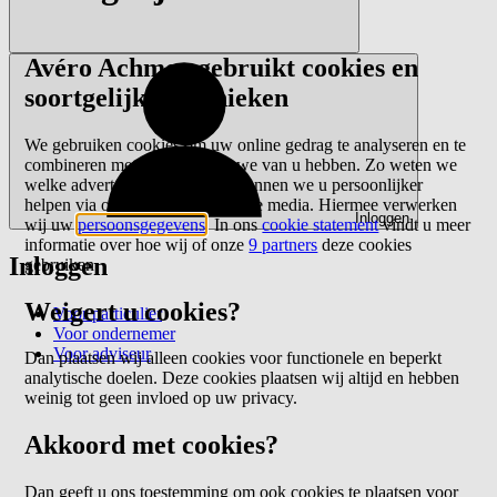
Avéro Achmea gebruikt cookies en
soortgelijke technieken
We gebruiken cookies om uw online gedrag te analyseren en te
combineren met gegevens die we van u hebben. Zo weten we
welke advertenties werken en kunnen we u persoonlijker
helpen via onze website of sociale media. Hiermee verwerken
Inloggen
wij uw
persoonsgegevens
. In ons
cookie statement
vindt u meer
informatie over hoe wij of onze
9 partners
deze cookies
Inloggen
gebruiken.
Weigert u cookies?
Voor particulier
Voor ondernemer
Voor adviseur
Dan plaatsen wij alleen cookies voor functionele en beperkt
analytische doelen. Deze cookies plaatsen wij altijd en hebben
weinig tot geen invloed op uw privacy.
Akkoord met cookies?
Dan geeft u ons toestemming om ook cookies te plaatsen voor