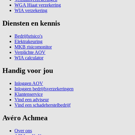
WGA Hiaat verzekering
WIA verzekering
Diensten en kennis
Bedrijfsrisico's
Elektrakeuring
MKB risicomonitor
Verplichte AOV
WIA calculator
Handig voor jou
Inloggen AOV
Inloggen bedrijfsverzekeringen
Klantenservice
Vind een adviseur
Vind een schadeherstelbedrijf
Avéro Achmea
Over ons