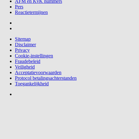
AFM en KvK nummers
Pers
Reactietermijnen
Sitemap
Disclaimer
Privacy
Cookie-instellingen
Fraudebeleid
Veiligheid
Acceptatievoorwaarden
Protocol betalingsachterstanden
Toegankelijkheid