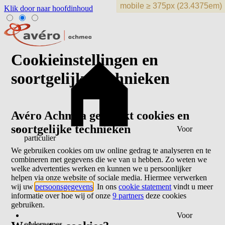
Klik door naar hoofdinhoud
Cookieinstellingen en
soortgelijke technieken
Avéro Achmea gebruikt cookies en
soortgelijke technieken
Voor
particulier
We gebruiken cookies om uw online gedrag te analyseren en te
combineren met gegevens die we van u hebben. Zo weten we
welke advertenties werken en kunnen we u persoonlijker
helpen via onze website of sociale media. Hiermee verwerken
wij uw
persoonsgegevens
. In ons
cookie statement
vindt u meer
informatie over hoe wij of onze
9 partners
deze cookies
gebruiken.
Voor
ondernemer