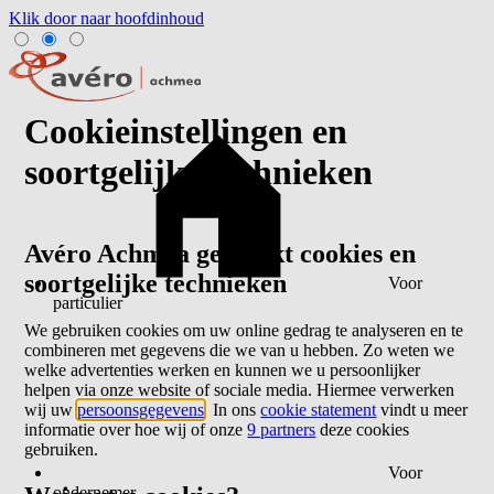
Klik door naar hoofdinhoud
Cookieinstellingen en
soortgelijke technieken
Avéro Achmea gebruikt cookies en
soortgelijke technieken
Voor
particulier
We gebruiken cookies om uw online gedrag te analyseren en te
combineren met gegevens die we van u hebben. Zo weten we
welke advertenties werken en kunnen we u persoonlijker
helpen via onze website of sociale media. Hiermee verwerken
wij uw
persoonsgegevens
. In ons
cookie statement
vindt u meer
informatie over hoe wij of onze
9 partners
deze cookies
gebruiken.
Voor
ondernemer