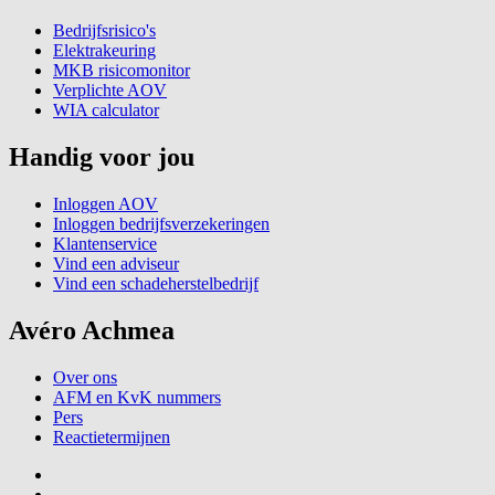
Bedrijfsrisico's
Elektrakeuring
MKB risicomonitor
Verplichte AOV
WIA calculator
Handig voor jou
Inloggen AOV
Inloggen bedrijfsverzekeringen
Klantenservice
Vind een adviseur
Vind een schadeherstelbedrijf
Avéro Achmea
Over ons
AFM en KvK nummers
Pers
Reactietermijnen