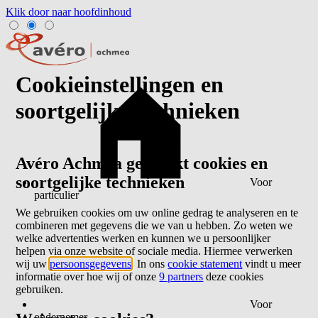
Klik door naar hoofdinhoud
Cookieinstellingen en
soortgelijke technieken
Avéro Achmea gebruikt cookies en
soortgelijke technieken
Voor
particulier
We gebruiken cookies om uw online gedrag te analyseren en te
combineren met gegevens die we van u hebben. Zo weten we
welke advertenties werken en kunnen we u persoonlijker
helpen via onze website of sociale media. Hiermee verwerken
wij uw
persoonsgegevens
. In ons
cookie statement
vindt u meer
informatie over hoe wij of onze
9 partners
deze cookies
gebruiken.
Voor
ondernemer