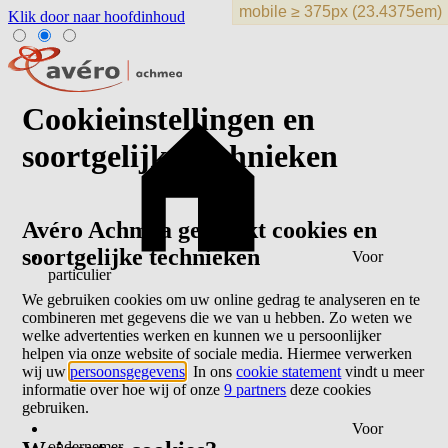
Klik door naar hoofdinhoud
Cookieinstellingen en
soortgelijke technieken
Avéro Achmea gebruikt cookies en
soortgelijke technieken
Voor
particulier
We gebruiken cookies om uw online gedrag te analyseren en te
combineren met gegevens die we van u hebben. Zo weten we
welke advertenties werken en kunnen we u persoonlijker
helpen via onze website of sociale media. Hiermee verwerken
wij uw
persoonsgegevens
. In ons
cookie statement
vindt u meer
informatie over hoe wij of onze
9 partners
deze cookies
gebruiken.
Voor
ondernemer