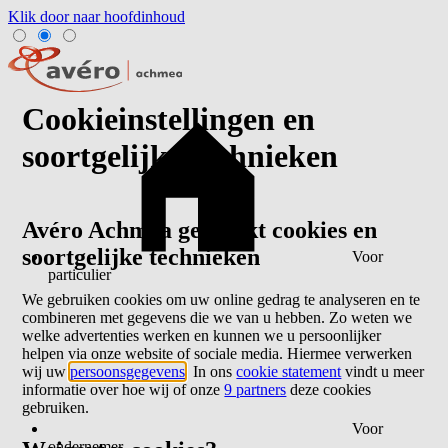
Klik door naar hoofdinhoud
Cookieinstellingen en
soortgelijke technieken
Avéro Achmea gebruikt cookies en
soortgelijke technieken
Voor
particulier
We gebruiken cookies om uw online gedrag te analyseren en te
combineren met gegevens die we van u hebben. Zo weten we
welke advertenties werken en kunnen we u persoonlijker
helpen via onze website of sociale media. Hiermee verwerken
wij uw
persoonsgegevens
. In ons
cookie statement
vindt u meer
informatie over hoe wij of onze
9 partners
deze cookies
gebruiken.
Voor
ondernemer