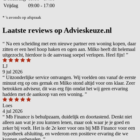
Vrijdag
09:00 - 17:00
* 's avonds op afspraak
Laatste reviews op Advieskeuze.nl
“
Na een scheiding met een nieuwe partner een woning kopen, daar
zitten er een heel hoop haken en ogen aan. Milko heeft dit helemaal
uitgezocht, hierdoor is de aanvraag soepel verlopen. Heel fijn!
”
LJ
9 jul 2026
“
Uitzonderlijke service ontvangen. Wij voelden ons vanaf de eerste
minuut erg op ons gemak en Milko stond altijd voor ons klaar. Zeer
betrokken adviseur, dit was erg fijn omdat het wij geen ervaring
hadden met de aankoop van een woning.
”
Loes
4 jul 2026
“
Mb Finance is behulpzaam, duidelijk en doortastend. Denkt niet
alleen aan wat je zou kunnen lenen, maar ook waar je je goed en
zeker bij voelt. Het is de 2e keer voor ons bij MB Finance voor een
hypotheek afsluiting, en wederom een positieve ervaring die we
kunnen aanbevelen.
”