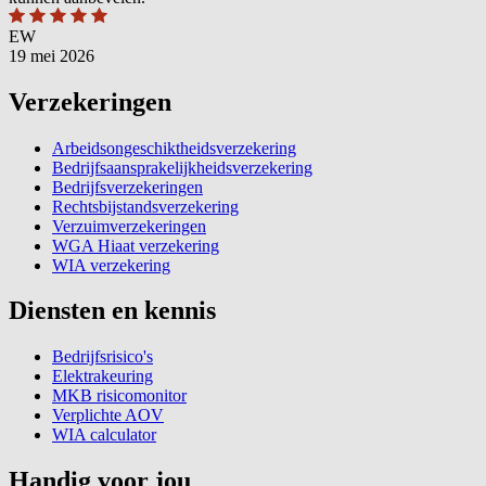
EW
19 mei 2026
Verzekeringen
Arbeidsongeschiktheidsverzekering
Bedrijfsaansprakelijkheidsverzekering
Bedrijfsverzekeringen
Rechtsbijstandsverzekering
Verzuimverzekeringen
WGA Hiaat verzekering
WIA verzekering
Diensten en kennis
Bedrijfsrisico's
Elektrakeuring
MKB risicomonitor
Verplichte AOV
WIA calculator
Handig voor jou